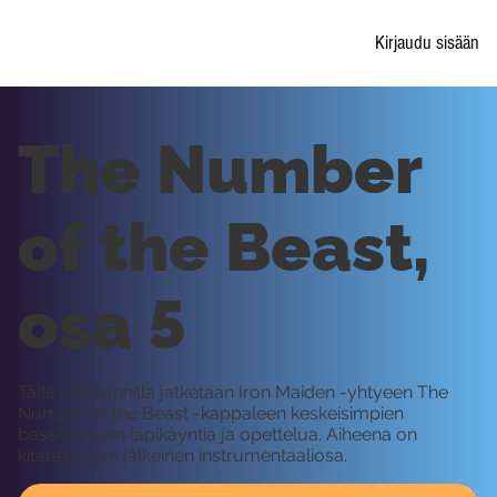
Kirjaudu sisään
The Number
of the Beast,
osa 5
Tällä oppitunnilla jatketaan Iron Maiden -yhtyeen The
Number of the Beast -kappaleen keskeisimpien
bassolinjojen läpikäyntiä ja opettelua. Aiheena on
kitarasoolon jälkeinen instrumentaaliosa.