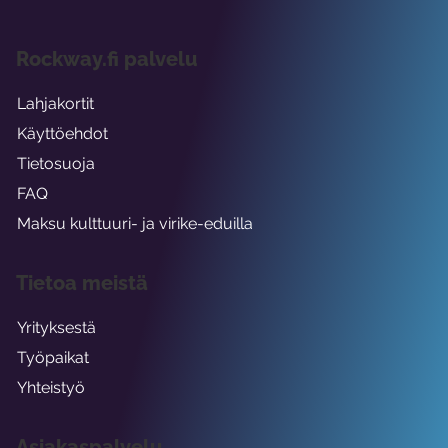
Rockway.fi palvelu
Lahjakortit
Käyttöehdot
Tietosuoja
FAQ
Maksu kulttuuri- ja virike-eduilla
Tietoa meistä
Yrityksestä
Työpaikat
Yhteistyö
Asiakaspalvelu