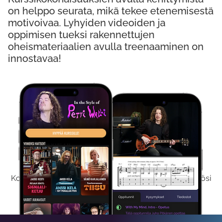
on helppo seurata, mikä tekee etenemisestä
motivoivaa. Lyhyiden videoiden ja
oppimisen tueksi rakennettujen
oheismateriaalien avulla treenaaminen on
innostavaa!
Kokeile Ilmaiseksi
Kokeilemalla ilmaiseksi saat koko sisältömme käyttöösi
viikon ajaksi.