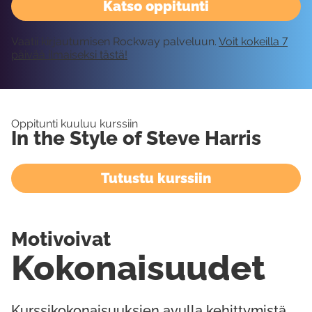
Katso oppitunti
Vaatii kirjautumisen Rockway palveluun.
Voit kokeilla 7
päivää ilmaiseksi tästä!
Oppitunti kuuluu kurssiin
In the Style of Steve Harris
Tutustu kurssiin
Motivoivat
Kokonaisuudet
Kurssikokonaisuuksien avulla kehittymistä