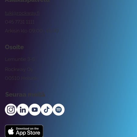
tuki@rockway.fi
045 7731 1111
Arkisin klo 09:00 -15:00
Osoite
Lemuntie 3-5
Rockway Oy
00510 Helsinki
Seuraa meitä