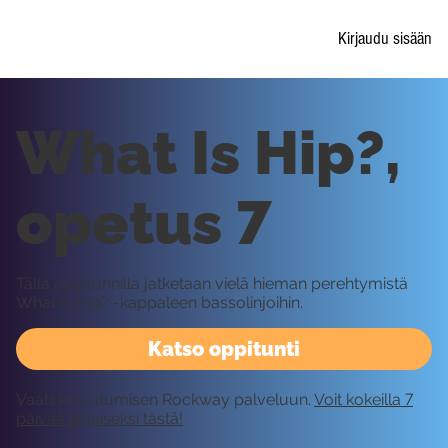
Kirjaudu sisään
What Is Hip?,
opetus 7
Tällä oppitunnilla jatketaan vielä hieman perehtymistä
What Is Hip? -kappaleen bassolinjoihin.
Katso oppitunti
Vaatii kirjautumisen Rockway palveluun.
Voit kokeilla 7
päivää ilmaiseksi tästä!