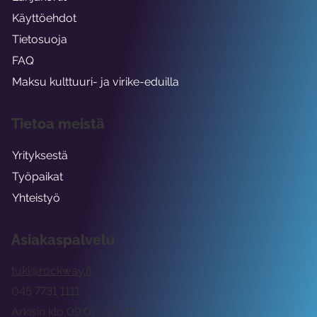
Käyttöehdot
Tietosuoja
FAQ
Maksu kulttuuri- ja virike-eduilla
Tietoa meistä
Yrityksestä
Työpaikat
Yhteistyö
Asiakaspalvelu
tuki@rockway.fi
045 7731 1111
Arkisin klo 09:00 -15:00