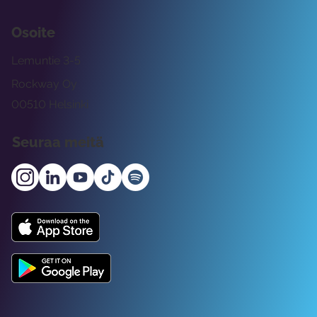
Osoite
Lemuntie 3-5
Rockway Oy
00510 Helsinki
Seuraa meitä