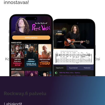
innostavaa!
Kokeile Ilmaiseksi
Kokeilemalla ilmaiseksi saat koko sisältömme käyttöösi
viikon ajaksi.
Rockway.fi palvelu
Lahjakortit