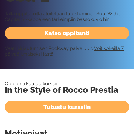
Tällä oppitunnilla aloitetaan tutustuminen Soul With a
Capital S -kappaleen tärkeimpiin bassokuvioihin.
Katso oppitunti
Vaatii kirjautumisen Rockway palveluun.
Voit kokeilla 7
päivää ilmaiseksi tästä!
Oppitunti kuuluu kurssiin
In the Style of Rocco Prestia
Tutustu kurssiin
Motivoivat