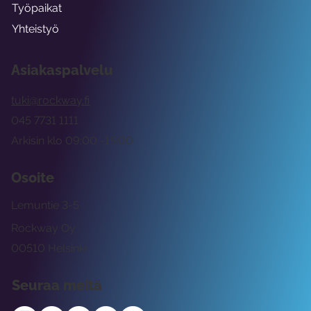
Työpaikat
Yhteistyö
Asiakaspalvelu
tuki@rockway.fi
045 7731 1111
Arkisin klo 09:00 -15:00
Osoite
Lemuntie 3-5
Rockway Oy
00510 Helsinki
Seuraa meitä