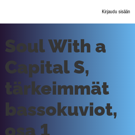
Kirjaudu sisään
Soul With a
Capital S,
tärkeimmät
bassokuviot,
osa 1