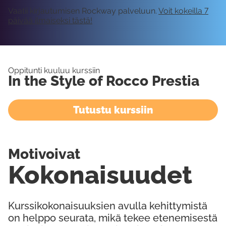
Vaatii kirjautumisen Rockway palveluun.
Voit kokeilla 7
päivää ilmaiseksi tästä!
Oppitunti kuuluu kurssiin
In the Style of Rocco Prestia
Tutustu kurssiin
Motivoivat
Kokonaisuudet
Kurssikokonaisuuksien avulla kehittymistä
on helppo seurata, mikä tekee etenemisestä