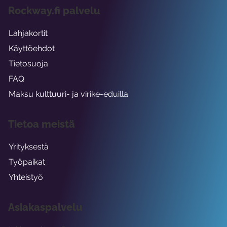
Rockway.fi palvelu
Lahjakortit
Käyttöehdot
Tietosuoja
FAQ
Maksu kulttuuri- ja virike-eduilla
Tietoa meistä
Yrityksestä
Työpaikat
Yhteistyö
Asiakaspalvelu