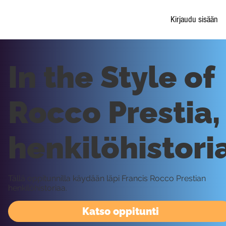
Kirjaudu sisään
In the Style of
Rocco Prestia,
henkilöhistori
Tällä oppitunnilla käydään läpi Francis Rocco Prestian
henkilöhistoriaa.
Katso oppitunti