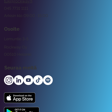
tuki@rockway.fi
045 7731 1111
Arkisin klo 09:00 -15:00
Osoite
Lemuntie 3-5
Rockway Oy
00510 Helsinki
Seuraa meitä