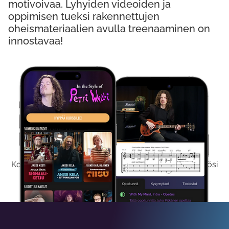
motivoivaa. Lyhyiden videoiden ja
oppimisen tueksi rakennettujen
oheismateriaalien avulla treenaaminen on
innostavaa!
Kokeile Ilmaiseksi
Kokeilemalla ilmaiseksi saat koko sisältömme käyttöösi
viikon ajaksi.