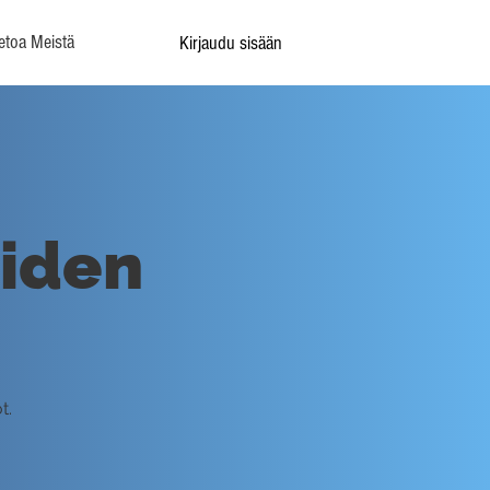
etoa Meistä
Kirjaudu sisään
oiden
t.