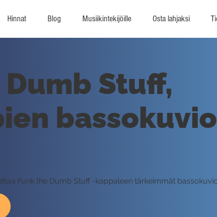
Hinnat
Blog
Musiikintekijöille
Osta lahjaksi
Ti
 Dumb Stuff,
ien bassokuvi
pettaa Funk the Dumb Stuff -kappaleen tärkeimmät bassokuvio