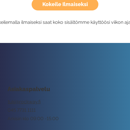
Kokeile Ilmaiseksi
eilemalla ilmaiseksi saat koko sisältömme käyttöösi viikon aja
Asiakaspalvelu
tuki@rockway.fi
045 7731 1111
Arkisin klo 09:00 -15:00