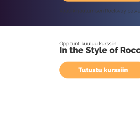
Vaatii kirjautumisen Rockway palv
Oppitunti kuuluu kurssiin
In the Style of Roc
Tutustu kurssiin