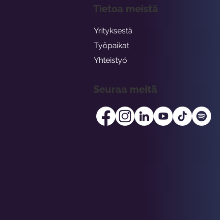
Tietoa meistä
Yrityksestä
Työpaikat
Yhteistyö
Seuraa meitä