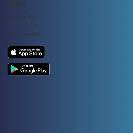
Osoite
Rockway Oy
Lemuntie 3-5
00510 Helsinki