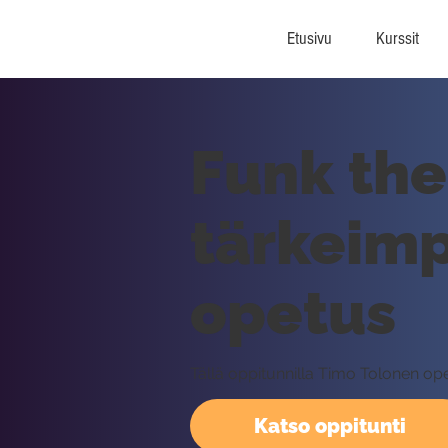
Etusivu
Kurssit
Funk the
tärkeimp
opetus
Tällä oppitunnilla Timo Tolonen o
Katso oppitunti