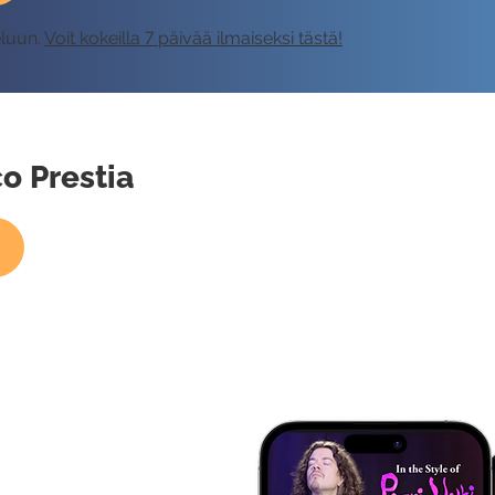
eluun.
Voit kokeilla 7 päivää ilmaiseksi tästä!
co Prestia