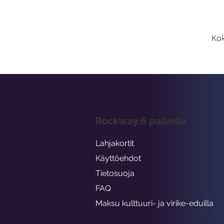
Kok
Rockway.fi palvelu
Lahjakortit
Käyttöehdot
Tietosuoja
FAQ
Maksu kulttuuri- ja virike-eduilla