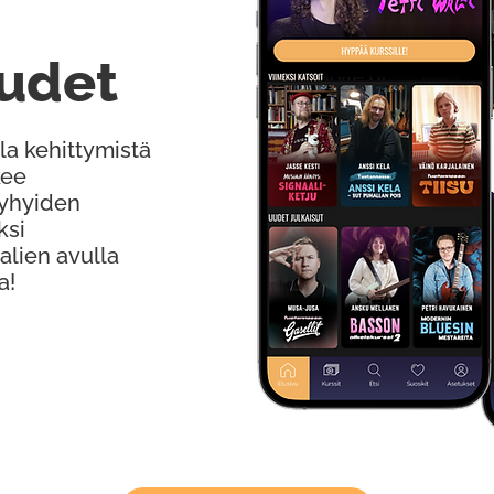
udet
la kehittymistä
kee
Lyhyiden
ksi
alien avulla
a!