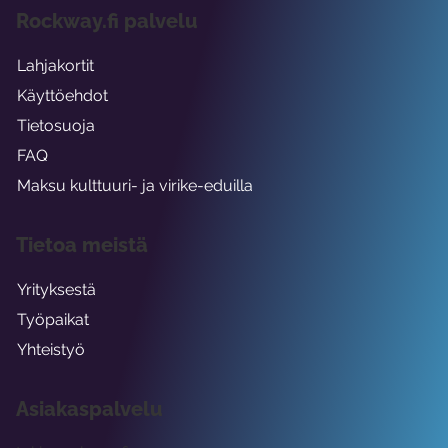
Rockway.fi palvelu
Lahjakortit
Käyttöehdot
Tietosuoja
FAQ
Maksu kulttuuri- ja virike-eduilla
Tietoa meistä
Yrityksestä
Työpaikat
Yhteistyö
Asiakaspalvelu