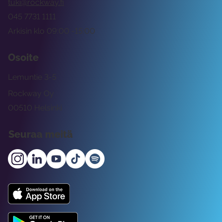
tuki@rockway.fi
045 7731 1111
Arkisin klo 09:00 -15:00
Osoite
Lemuntie 3-5
Rockway Oy
00510 Helsinki
Seuraa meitä