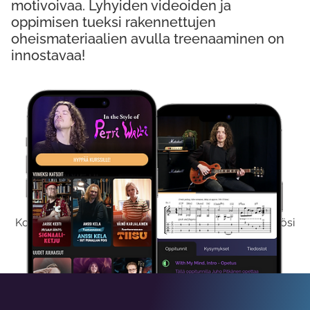
motivoivaa. Lyhyiden videoiden ja
oppimisen tueksi rakennettujen
oheismateriaalien avulla treenaaminen on
innostavaa!
Kokeile Ilmaiseksi
Kokeilemalla ilmaiseksi saat koko sisältömme käyttöösi
viikon ajaksi.