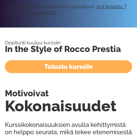
Vaatii kirjautumisen Rockway palveluun.
Voit kokeilla 7
päivää ilmaiseksi tästä!
Oppitunti kuuluu kurssiin
In the Style of Rocco Prestia
Tutustu kurssiin
Motivoivat
Kokonaisuudet
Kurssikokonaisuuksien avulla kehittymistä
on helppo seurata, mikä tekee etenemisestä