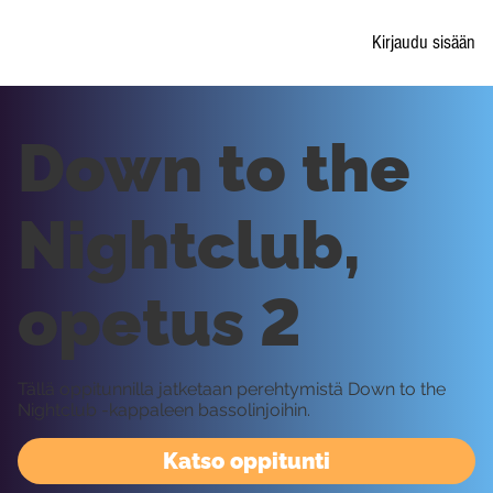
Kirjaudu sisään
Down to the
Nightclub,
opetus 2
Tällä oppitunnilla jatketaan perehtymistä Down to the
Nightclub -kappaleen bassolinjoihin.
Katso oppitunti