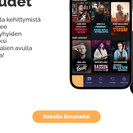
udet
la kehittymistä
kee
Lyhyiden
ksi
alien avulla
a!
Kokeile Ilmaiseksi