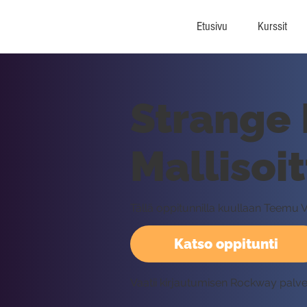
Etusivu
Kurssit
Strange 
Mallisoi
Tällä oppitunnilla kuullaan Teemu 
Katso oppitunti
Vaatii kirjautumisen Rockway palv