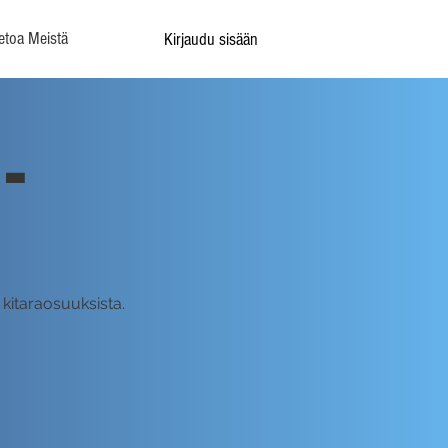
etoa Meistä
Kirjaudu sisään
-
kitaraosuuksista.