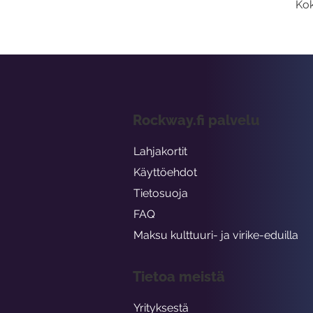
Kok
Rockway.fi palvelu
Lahjakortit
Käyttöehdot
Tietosuoja
FAQ
Maksu kulttuuri- ja virike-eduilla
Tietoa meistä
Yrityksestä