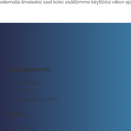
eilemalla ilmaiseksi saat koko sisältömme käyttöösi viikon aja
Asiakaspalvelu
tuki@rockway.fi
045 7731 1111
Arkisin klo 09:00 -15:00
Osoite
Rockway Oy