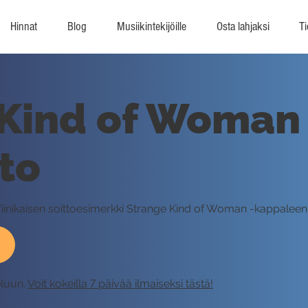
Hinnat
Blog
Musiikintekijöille
Osta lahjaksi
Ti
Kind of Woman 
tto
Viinikaisen soittoesimerkki Strange Kind of Woman -kappaleen 
eluun.
Voit kokeilla 7 päivää ilmaiseksi tästä!