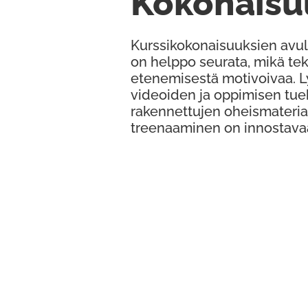
Kokonaisu
Kurssikokonaisuuksien avul
on helppo seurata, mikä te
etenemisestä motivoivaa. 
videoiden ja oppimisen tue
rakennettujen oheismateria
treenaaminen on innostava