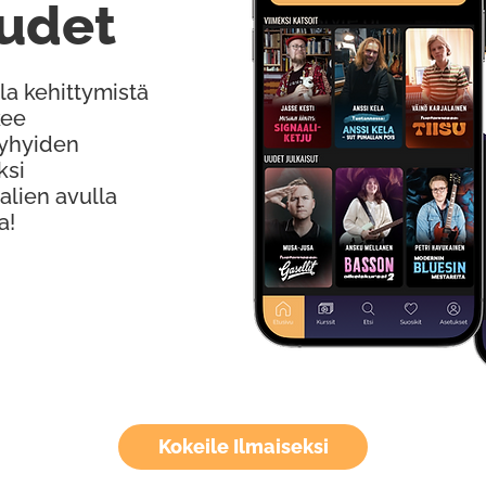
udet
la kehittymistä
kee
Lyhyiden
ksi
alien avulla
a!
Kokeile Ilmaiseksi