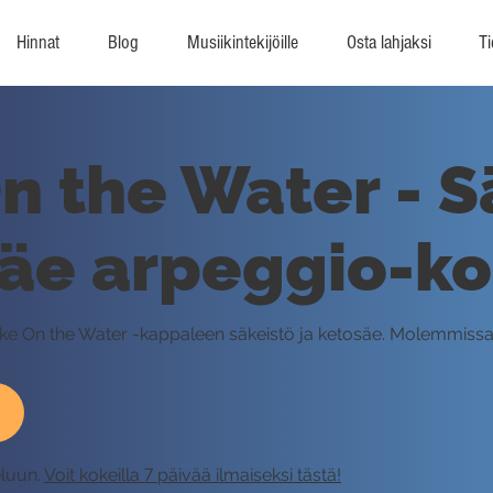
Hinnat
Blog
Musiikintekijöille
Osta lahjaksi
Ti
 the Water - S
säe arpeggio-k
moke On the Water -kappaleen säkeistö ja ketosäe. Molemmissa
eluun.
Voit kokeilla 7 päivää ilmaiseksi tästä!