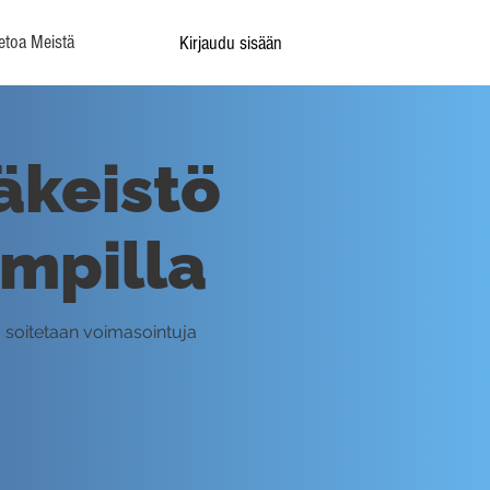
etoa Meistä
Kirjaudu sisään
äkeistö
ompilla
 soitetaan voimasointuja