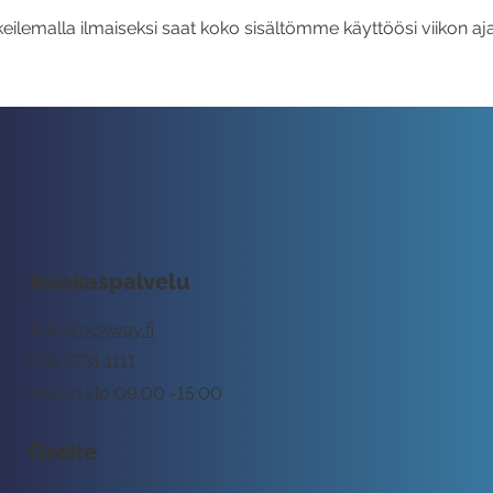
eilemalla ilmaiseksi saat koko sisältömme käyttöösi viikon aja
Asiakaspalvelu
tuki@rockway.fi
045 7731 1111
Arkisin klo 09:00 -15:00
Osoite