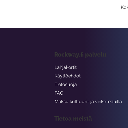
Kok
Rockway.fi palvelu
Lahjakortit
Käyttöehdot
Tietosuoja
FAQ
Maksu kulttuuri- ja virike-eduilla
Tietoa meistä