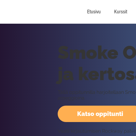
Etusivu
Kurssit
Smoke On
ja kerto
Tällä oppitunnilla harjoitellaan S
arpeggioina.
Katso oppitunti
Vaatii kirjautumisen Rockway palv