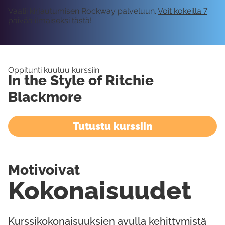
Vaatii kirjautumisen Rockway palveluun.
Voit kokeilla 7
päivää ilmaiseksi tästä!
Oppitunti kuuluu kurssiin
In the Style of Ritchie
Blackmore
Tutustu kurssiin
Motivoivat
Kokonaisuudet
Kurssikokonaisuuksien avulla kehittymistä