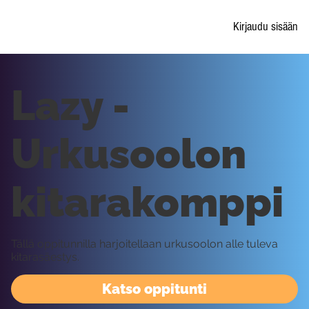
Kirjaudu sisään
Lazy -
Urkusoolon
kitarakomppi
Tällä oppitunnilla harjoitellaan urkusoolon alle tuleva
kitarasäestys.
Katso oppitunti