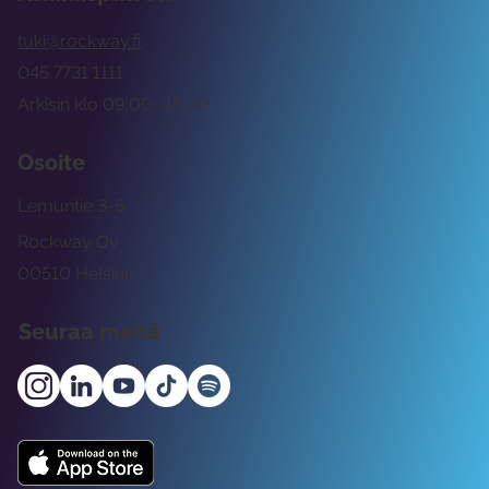
tuki@rockway.fi
045 7731 1111
Arkisin klo 09:00 -15:00
Osoite
Lemuntie 3-5
Rockway Oy
00510 Helsinki
Seuraa meitä