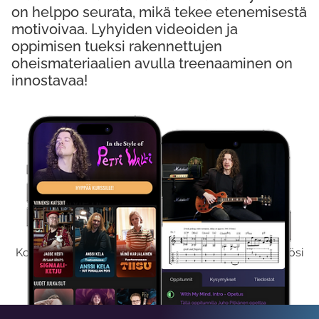
on helppo seurata, mikä tekee etenemisestä
motivoivaa. Lyhyiden videoiden ja
oppimisen tueksi rakennettujen
oheismateriaalien avulla treenaaminen on
innostavaa!
Kokeile Ilmaiseksi
Kokeilemalla ilmaiseksi saat koko sisältömme käyttöösi
viikon ajaksi.