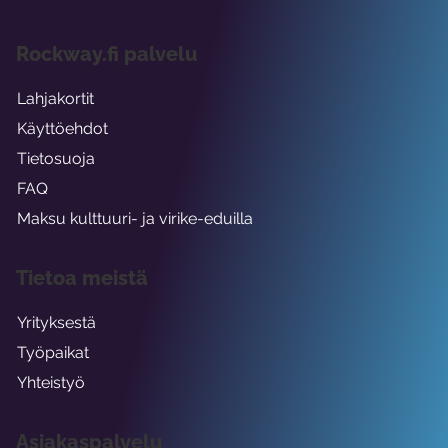
Rockway.fi palvelu
Lahjakortit
Käyttöehdot
Tietosuoja
FAQ
Maksu kulttuuri- ja virike-eduilla
Tietoa meistä
Yrityksestä
Työpaikat
Yhteistyö
Asiakaspalvelu