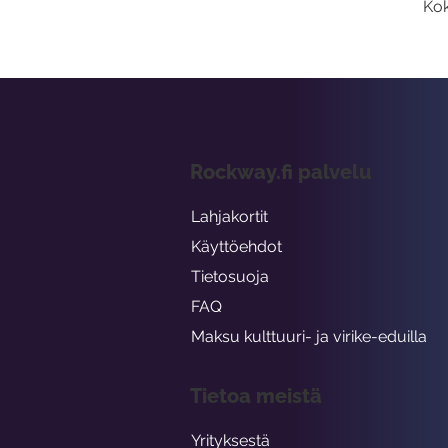
Kok
Rockway.fi palvelu
Lahjakortit
Käyttöehdot
Tietosuoja
FAQ
Maksu kulttuuri- ja virike-eduilla
Tietoa meistä
Yrityksestä