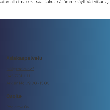
eilemalla ilmaiseksi saat koko sisältömme käyttöösi viikon aja
Asiakaspalvelu
tuki@rockway.fi
045 7731 1111
Arkisin klo 09:00 -15:00
Osoite
Rockway Oy