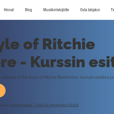
Hinnat
Blog
Musiikintekijöille
Osta lahjaksi
Ti
yle of Ritchie
e - Kurssin esi
esittelee In the Style of Ritchie Blackmore -kurssin sisältöä ja 
eluun.
Voit kokeilla 7 päivää ilmaiseksi tästä!