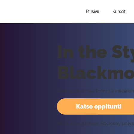
Etusivu
Kurssit
In the St
Blackmor
Tällä oppitunnilla Teemu Viinikainen 
Katso oppitunti
Vaatii kirjautumisen Rockway palv