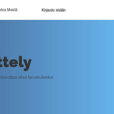
etoa Meistä
Kirjaudu sisään
ttely
toivottaa sinut tervetulleeksi.