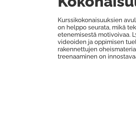
Kokonaisu
Kurssikokonaisuuksien avul
on helppo seurata, mikä te
etenemisestä motivoivaa. 
videoiden ja oppimisen tue
rakennettujen oheismateria
treenaaminen on innostava