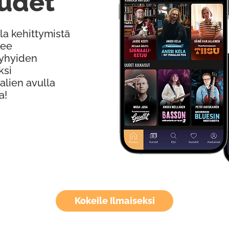
udet
la kehittymistä
kee
Lyhyiden
ksi
alien avulla
a!
Kokeile Ilmaiseksi