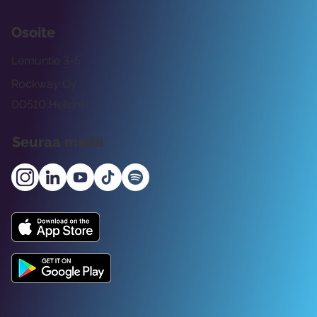
Osoite
Lemuntie 3-5
Rockway Oy
00510 Helsinki
Seuraa meitä