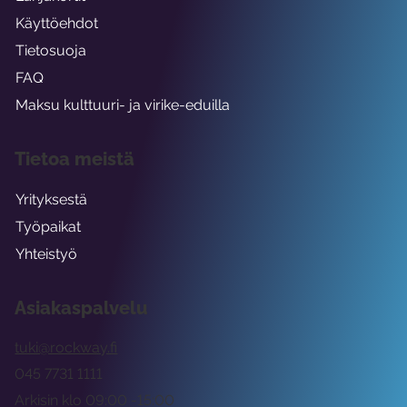
Käyttöehdot
Tietosuoja
FAQ
Maksu kulttuuri- ja virike-eduilla
Tietoa meistä
Yrityksestä
Työpaikat
Yhteistyö
Asiakaspalvelu
tuki@rockway.fi
045 7731 1111
Arkisin klo 09:00 -15:00