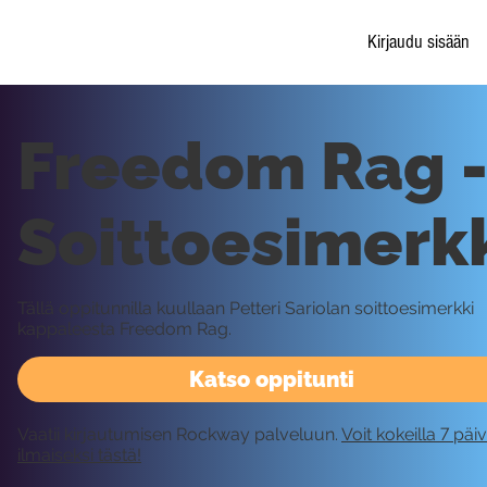
Kirjaudu sisään
Freedom Rag 
Soittoesimerk
Tällä oppitunnilla kuullaan Petteri Sariolan soittoesimerkki
kappaleesta Freedom Rag.
Katso oppitunti
Vaatii kirjautumisen Rockway palveluun.
Voit kokeilla 7 päi
ilmaiseksi tästä!