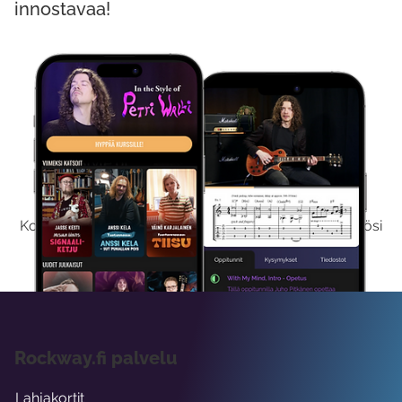
innostavaa!
Kokeile Ilmaiseksi
Kokeilemalla ilmaiseksi saat koko sisältömme käyttöösi
viikon ajaksi.
Rockway.fi palvelu
Lahjakortit