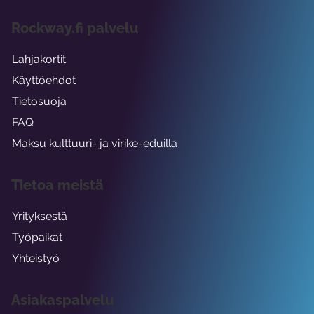
Rockway.fi palvelu
Lahjakortit
Käyttöehdot
Tietosuoja
FAQ
Maksu kulttuuri- ja virike-eduilla
Tietoa meistä
Yrityksestä
Työpaikat
Yhteistyö
Asiakaspalvelu