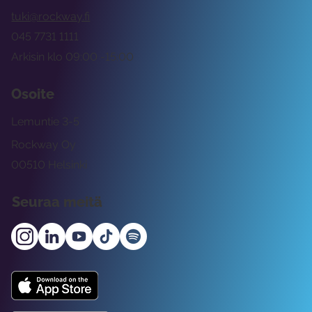
tuki@rockway.fi
045 7731 1111
Arkisin klo 09:00 -15:00
Osoite
Lemuntie 3-5
Rockway Oy
00510 Helsinki
Seuraa meitä