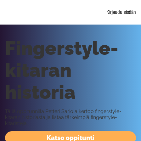
Kirjaudu sisään
Fingerstyle-
kitaran
historia
Tällä oppitunnilla Petteri Sariola kertoo fingerstyle-
kitaran historiasta ja listaa tärkeimpiä fingerstyle-
kitaristeja.
Katso oppitunti