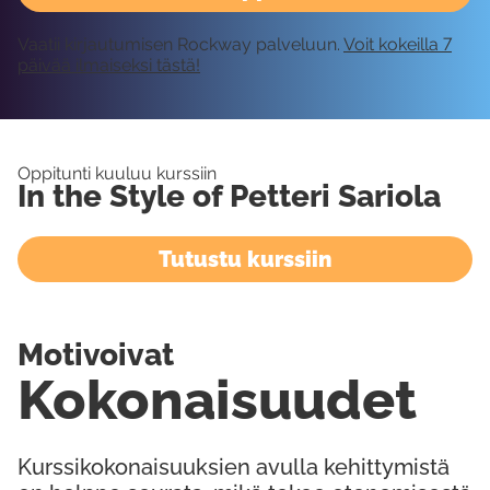
Vaatii kirjautumisen Rockway palveluun.
Voit kokeilla 7
päivää ilmaiseksi tästä!
Oppitunti kuuluu kurssiin
In the Style of Petteri Sariola
Tutustu kurssiin
Motivoivat
Kokonaisuudet
Kurssikokonaisuuksien avulla kehittymistä