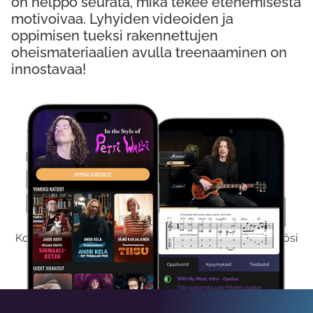
on helppo seurata, mikä tekee etenemisestä
motivoivaa. Lyhyiden videoiden ja
oppimisen tueksi rakennettujen
oheismateriaalien avulla treenaaminen on
innostavaa!
Kokeile Ilmaiseksi
Kokeilemalla ilmaiseksi saat koko sisältömme käyttöösi
viikon ajaksi.