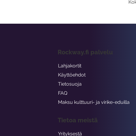
Kok
Rockway.fi palvelu
Lahjakortit
Käyttöehdot
Tietosuoja
FAQ
Maksu kulttuuri- ja virike-eduilla
Tietoa meistä
Yrityksestä