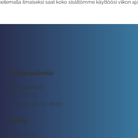
eilemalla ilmaiseksi saat koko sisältömme käyttöösi viikon aja
Asiakaspalvelu
tuki@rockway.fi
045 7731 1111
Arkisin klo 09:00 -15:00
Osoite
Rockway Oy