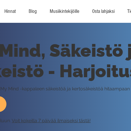
Hinnat
Blog
Musiikintekijöille
Osta lahjaksi
Ti
Mind, Säkeistö 
eistö - Harjoitu
ith My Mind -kappaleen säkeistöä ja kertosäkeistöä hitaampaa
eluun.
Voit kokeilla 7 päivää ilmaiseksi tästä!