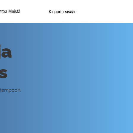
etoa Meistä
Kirjaudu sisään
ja
s
n tempoon.