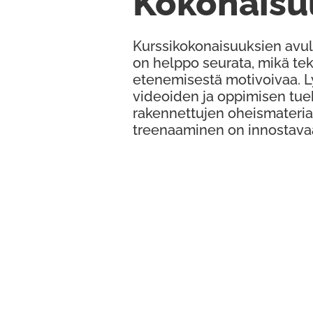
Kokonaisu
Kurssikokonaisuuksien avul
on helppo seurata, mikä te
etenemisestä motivoivaa. 
videoiden ja oppimisen tue
rakennettujen oheismateria
treenaaminen on innostava