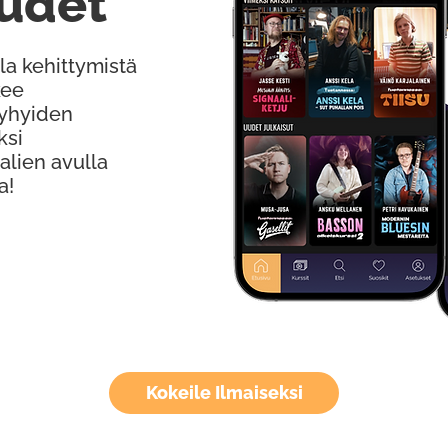
udet
la kehittymistä
kee
Lyhyiden
ksi
alien avulla
a!
Kokeile Ilmaiseksi