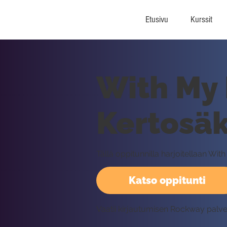
Etusivu
Kurssit
With My 
Kertosäk
Tällä oppitunnilla harjoitellaan W
Katso oppitunti
Vaatii kirjautumisen Rockway palv