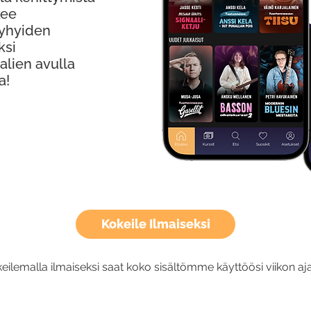
kee
Lyhyiden
ksi
alien avulla
a!
Kokeile Ilmaiseksi
eilemalla ilmaiseksi saat koko sisältömme käyttöösi viikon aja