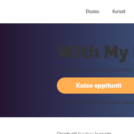
Etusivu
Kurssit
With My 
Tällä oppitunnilla harjoitellaan Wi
Katso oppitunti
Vaatii kirjautumisen Rockway palv
Oppitunti kuuluu kurssiin