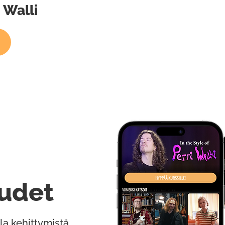
i Walli
udet
la kehittymistä