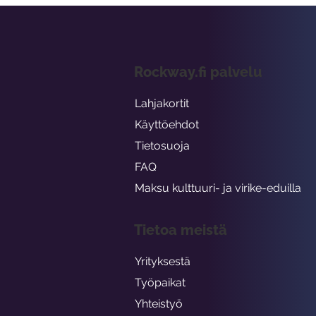
Rockway.fi palvelu
Lahjakortit
Käyttöehdot
Tietosuoja
FAQ
Maksu kulttuuri- ja virike-eduilla
Tietoa meistä
Yrityksestä
Työpaikat
Yhteistyö