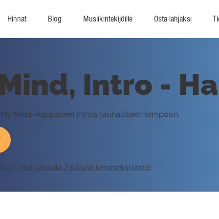
Hinnat
Blog
Musiikintekijöille
Osta lahjaksi
Ti
Mind, Intro - Ha
th My Mind -kappaleen Introa rauhalliseen tempoon.
eluun.
Voit kokeilla 7 päivää ilmaiseksi tästä!