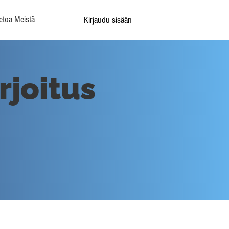
etoa Meistä
Kirjaudu sisään
rjoitus