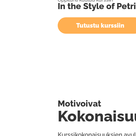
In the Style of Petr
Tutustu kurssiin
Motivoivat
Kokonaisu
Kurssikokonaisuuksien avul