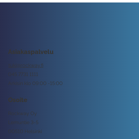
Asiakaspalvelu
tuki@rockway.fi
045 7731 1111
Arkisin klo 09:00 -15:00
Osoite
Rockway Oy
Lemuntie 3-5
00510 Helsinki