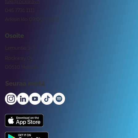
tuki@rockway.fi
045 7731 1111
Arkisin klo 09:00 -15:00
Osoite
Lemuntie 3-5
Rockway Oy
00510 Helsinki
Seuraa meitä