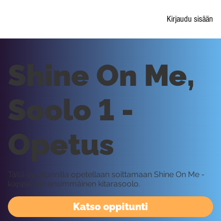
Kirjaudu sisään
Shine On Me,
Soolo 1 -
Opetus
Tällä oppitunnilla opetellaan soittamaan Shine On Me -
kappaleen ensimmäinen kitarasoolo.
Katso oppitunti