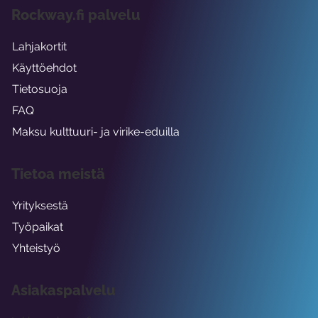
Rockway.fi palvelu
Lahjakortit
Käyttöehdot
Tietosuoja
FAQ
Maksu kulttuuri- ja virike-eduilla
Tietoa meistä
Yrityksestä
Työpaikat
Yhteistyö
Asiakaspalvelu