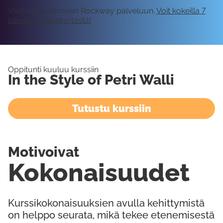
Vaatii kirjautumisen Rockway palveluun.
Voit kokeilla 7
päivää ilmaiseksi tästä!
Oppitunti kuuluu kurssiin
In the Style of Petri Walli
Tutustu kurssiin
Motivoivat
Kokonaisuudet
Kurssikokonaisuuksien avulla kehittymistä
on helppo seurata, mikä tekee etenemisestä