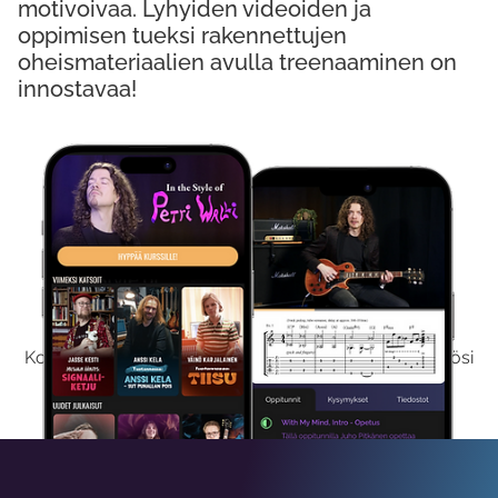
motivoivaa. Lyhyiden videoiden ja
oppimisen tueksi rakennettujen
oheismateriaalien avulla treenaaminen on
innostavaa!
Kokeile Ilmaiseksi
Kokeilemalla ilmaiseksi saat koko sisältömme käyttöösi
viikon ajaksi.