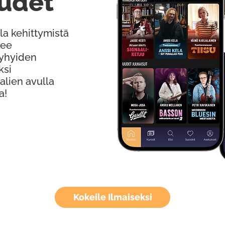
udet
la kehittymistä
kee
Lyhyiden
ksi
alien avulla
a!
Kokeile Ilmaiseksi