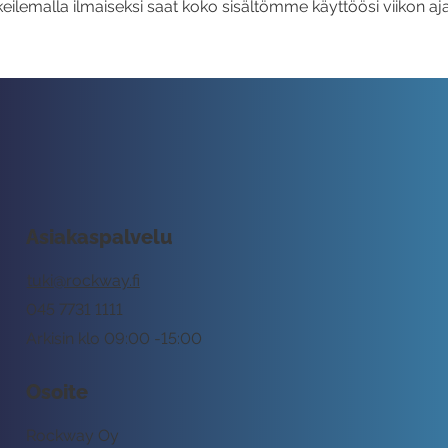
eilemalla ilmaiseksi saat koko sisältömme käyttöösi viikon aja
Asiakaspalvelu
tuki@rockway.fi
045 7731 1111
Arkisin klo 09:00 -15:00
Osoite
Rockway Oy