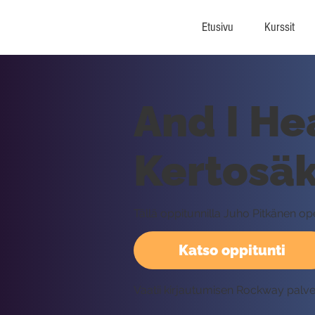
Etusivu
Kurssit
And I He
Kertosäk
Tällä oppitunnilla Juho Pitkänen op
Katso oppitunti
Vaatii kirjautumisen Rockway palv