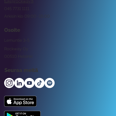
tuki@rockway.fi
045 7731 1111
Arkisin klo 09:00 -15:00
Osoite
Lemuntie 3-5
Rockway Oy
00510 Helsinki
Seuraa meitä