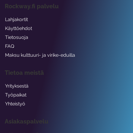
Rockway.fi palvelu
Lahjakortit
Käyttöehdot
Tietosuoja
FAQ
Maksu kulttuuri- ja virike-eduilla
Tietoa meistä
Yrityksestä
Työpaikat
Yhteistyö
Asiakaspalvelu