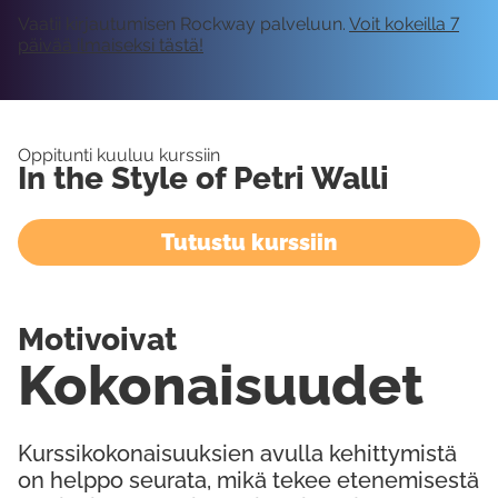
Vaatii kirjautumisen Rockway palveluun.
Voit kokeilla 7
päivää ilmaiseksi tästä!
Oppitunti kuuluu kurssiin
In the Style of Petri Walli
Tutustu kurssiin
Motivoivat
Kokonaisuudet
Kurssikokonaisuuksien avulla kehittymistä
on helppo seurata, mikä tekee etenemisestä