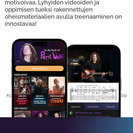
motivoivaa. Lyhyiden videoiden ja
oppimisen tueksi rakennettujen
oheismateriaalien avulla treenaaminen on
innostavaa!
Kokeile Ilmaiseksi
Kokeilemalla ilmaiseksi saat koko sisältömme käyttöösi
viikon ajaksi.