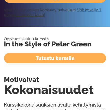
Vaatii kirjautumisen Rockway palveluun.
Voit kokeilla 7
päivää ilmaiseksi tästä!
Oppitunti kuuluu kurssiin
In the Style of Peter Green
Tutustu kurssiin
Motivoivat
Kokonaisuudet
Kurssikokonaisuuksien avulla kehittymistä