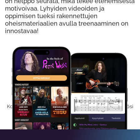
on helppo seurata, mikä tekee etenemisestä
motivoivaa. Lyhyiden videoiden ja
oppimisen tueksi rakennettujen
oheismateriaalien avulla treenaaminen on
innostavaa!
Kokeile Ilmaiseksi
Kokeilemalla ilmaiseksi saat koko sisältömme käyttöösi
viikon ajaksi.