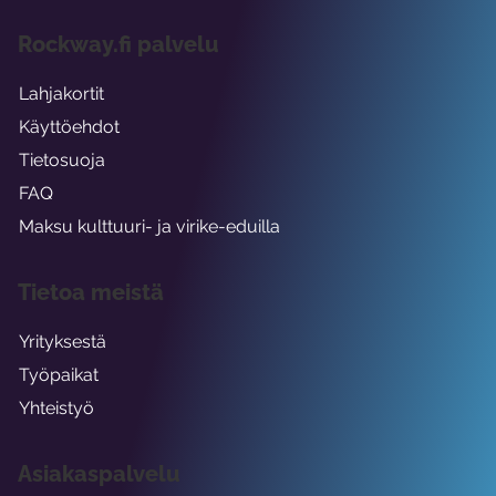
Rockway.fi palvelu
Lahjakortit
Käyttöehdot
Tietosuoja
FAQ
Maksu kulttuuri- ja virike-eduilla
Tietoa meistä
Yrityksestä
Työpaikat
Yhteistyö
Asiakaspalvelu