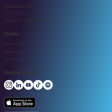
tuki@rockway.fi
045 7731 1111
Arkisin klo 09:00 -15:00
Osoite
Lemuntie 3-5
Rockway Oy
00510 Helsinki
Seuraa meitä