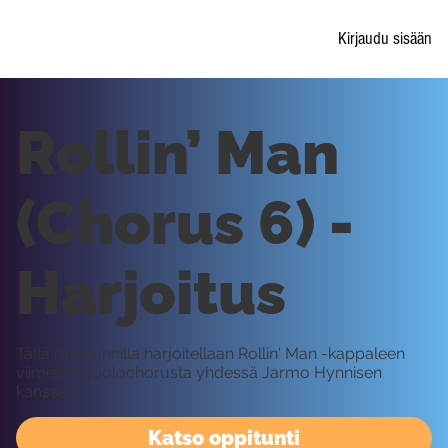
Kirjaudu sisään
Rollin’ Man
(Chorus 6) -
Harjoitus
Tällä oppitunnilla harjoitellaan Rollin' Man -kappaleen
viimeistä soolochorusta yhdessä Jarmo Hynnisen
kanssa.
Katso oppitunti