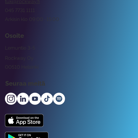
tuki@rockway.fi
045 7731 1111
Arkisin klo 09:00 -15:00
Osoite
Lemuntie 3-5
Rockway Oy
00510 Helsinki
Seuraa meitä