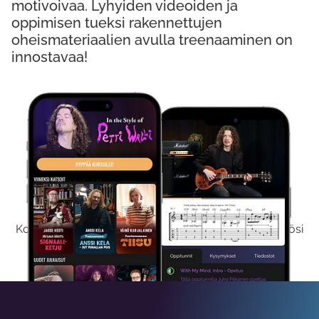
motivoivaa. Lyhyiden videoiden ja
oppimisen tueksi rakennettujen
oheismateriaalien avulla treenaaminen on
innostavaa!
Kokeile Ilmaiseksi
Kokeilemalla ilmaiseksi saat koko sisältömme käyttöösi
viikon ajaksi.