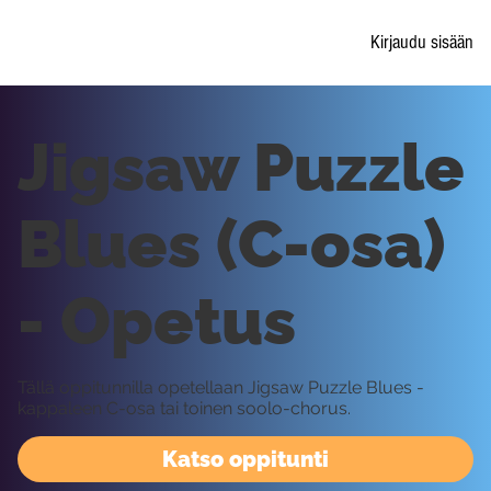
Kirjaudu sisään
Jigsaw Puzzle
Blues (C-osa)
- Opetus
Tällä oppitunnilla opetellaan Jigsaw Puzzle Blues -
kappaleen C-osa tai toinen soolo-chorus.
Katso oppitunti