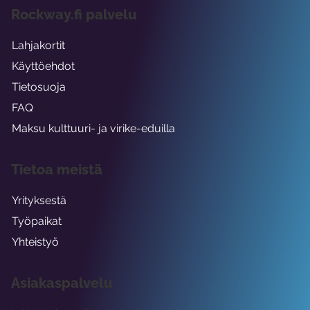
Rockway.fi palvelu
Lahjakortit
Käyttöehdot
Tietosuoja
FAQ
Maksu kulttuuri- ja virike-eduilla
Tietoa meistä
Yrityksestä
Työpaikat
Yhteistyö
Asiakaspalvelu