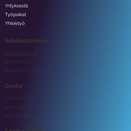
Yrityksestä
Työpaikat
Yhteistyö
Asiakaspalvelu
tuki@rockway.fi
045 7731 1111
Arkisin klo 09:00 -15:00
Osoite
Lemuntie 3-5
Rockway Oy
00510 Helsinki