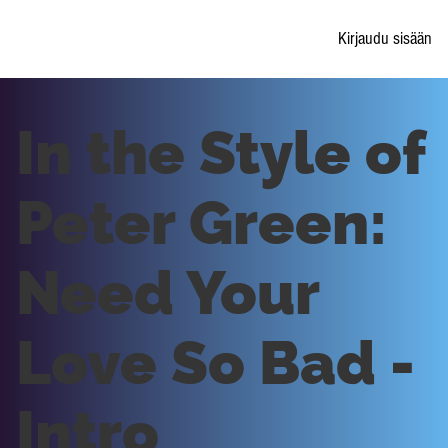
Kirjaudu sisään
In the Style of
Peter Green:
Need Your
Love So Bad -
Intro