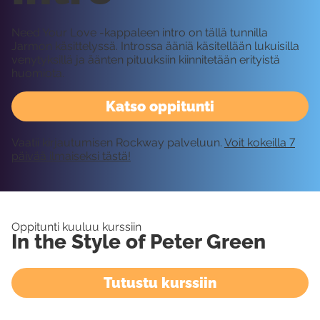
Need Your Love -kappaleen intro on tällä tunnilla
Jarmon käsittelyssä. Introssa ääniä käsitellään lukuisilla
venytyksillä ja äänten pituuksiin kiinnitetään erityistä
huomiota.
Katso oppitunti
Vaatii kirjautumisen Rockway palveluun.
Voit kokeilla 7
päivää ilmaiseksi tästä!
Oppitunti kuuluu kurssiin
In the Style of Peter Green
Tutustu kurssiin