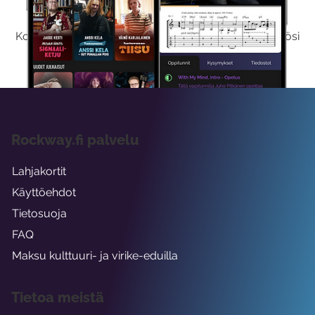
Kokeile Ilmaiseksi
Kokeilemalla ilmaiseksi saat koko sisältömme käyttöösi
viikon ajaksi.
Rockway.fi palvelu
Lahjakortit
Käyttöehdot
Tietosuoja
FAQ
Maksu kulttuuri- ja virike-eduilla
Tietoa meistä