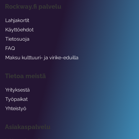
Rockway.fi palvelu
Lahjakortit
Käyttöehdot
Tietosuoja
FAQ
Maksu kulttuuri- ja virike-eduilla
Tietoa meistä
Yrityksestä
Työpaikat
Yhteistyö
Asiakaspalvelu