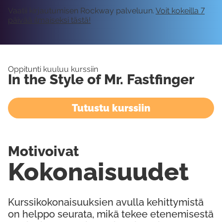
Vaatii kirjautumisen Rockway palveluun.
Voit kokeilla 7
päivää ilmaiseksi tästä!
Oppitunti kuuluu kurssiin
In the Style of Mr. Fastfinger
Tutustu kurssiin
Motivoivat
Kokonaisuudet
Kurssikokonaisuuksien avulla kehittymistä
on helppo seurata, mikä tekee etenemisestä