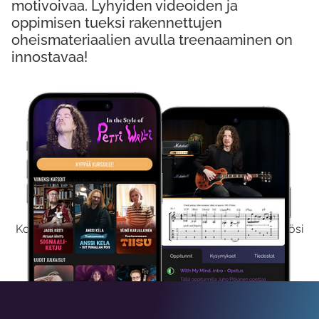
motivoivaa. Lyhyiden videoiden ja
oppimisen tueksi rakennettujen
oheismateriaalien avulla treenaaminen on
innostavaa!
Kokeile Ilmaiseksi
Kokeilemalla ilmaiseksi saat koko sisältömme käyttöösi
viikon ajaksi.