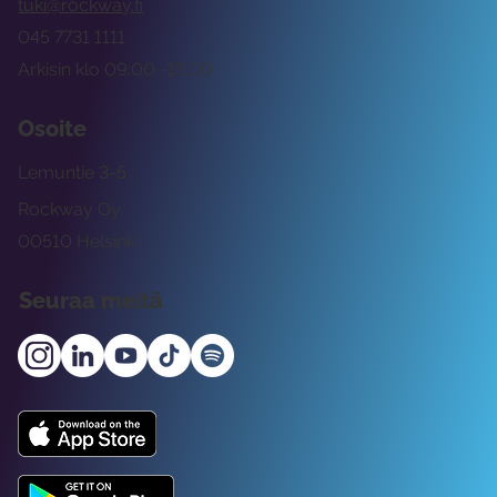
tuki@rockway.fi
045 7731 1111
Arkisin klo 09:00 -15:00
Osoite
Lemuntie 3-5
Rockway Oy
00510 Helsinki
Seuraa meitä