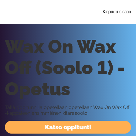
Kirjaudu sisään
Wax On Wax
Off (Soolo 1) -
Opetus
Tällä oppitunnilla opetellaan opetellaan Wax On Wax Off
-kappaleen ensimmäinen kitarasoolo.
Katso oppitunti