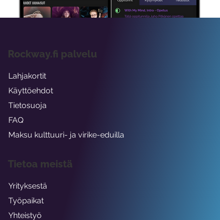
Rockway.fi palvelu
Lahjakortit
Käyttöehdot
Tietosuoja
FAQ
Maksu kulttuuri- ja virike-eduilla
Tietoa meistä
Yrityksestä
Työpaikat
Yhteistyö