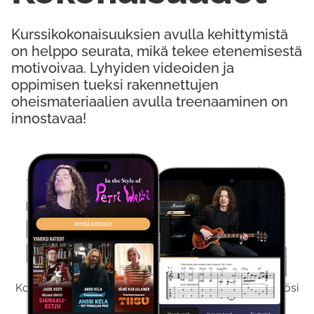
Kurssikokonaisuuksien avulla kehittymistä
on helppo seurata, mikä tekee etenemisestä
motivoivaa. Lyhyiden videoiden ja
oppimisen tueksi rakennettujen
oheismateriaalien avulla treenaaminen on
innostavaa!
Kokeile Ilmaiseksi
Kokeilemalla ilmaiseksi saat koko sisältömme käyttöösi
viikon ajaksi.