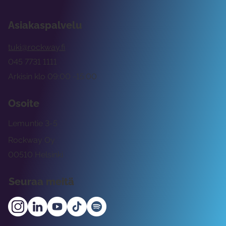
Asiakaspalvelu
tuki@rockway.fi
045 7731 1111
Arkisin klo 09:00 -15:00
Osoite
Lemuntie 3-5
Rockway Oy
00510 Helsinki
Seuraa meitä