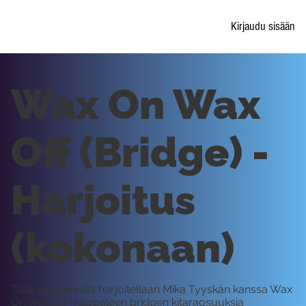
Kirjaudu sisään
Wax On Wax
Off (Bridge) -
Harjoitus
(kokonaan)
Tällä oppitunnilla harjoitellaan Mika Tyyskän kanssa Wax
On Wax Off -kappaleen bridgen kitaraosuuksia