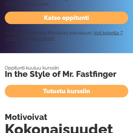
kokonaisuudessaan.
Katso oppitunti
Vaatii kirjautumisen Rockway palveluun.
Voit kokeilla 7
päivää ilmaiseksi tästä!
Oppitunti kuuluu kurssiin
In the Style of Mr. Fastfinger
Tutustu kurssiin
Motivoivat
Kokonaisuudet