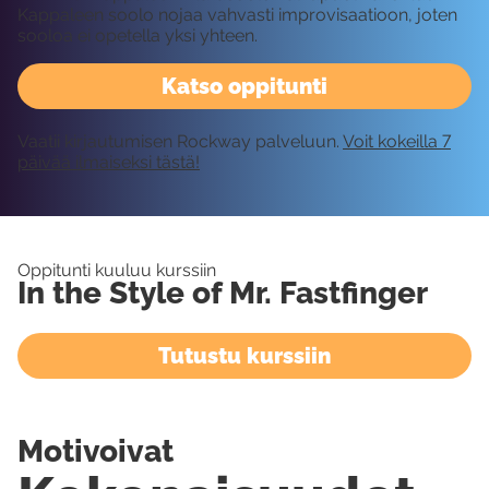
Kappaleen soolo nojaa vahvasti improvisaatioon, joten
sooloa ei opetella yksi yhteen.
Katso oppitunti
Vaatii kirjautumisen Rockway palveluun.
Voit kokeilla 7
päivää ilmaiseksi tästä!
Oppitunti kuuluu kurssiin
In the Style of Mr. Fastfinger
Tutustu kurssiin
Motivoivat