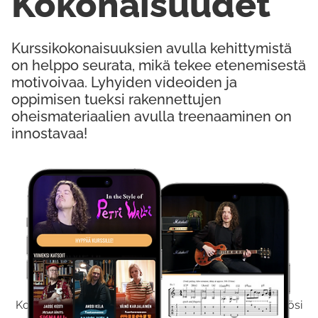
Kokonaisuudet
Kurssikokonaisuuksien avulla kehittymistä
on helppo seurata, mikä tekee etenemisestä
motivoivaa. Lyhyiden videoiden ja
oppimisen tueksi rakennettujen
oheismateriaalien avulla treenaaminen on
innostavaa!
Kokeile Ilmaiseksi
Kokeilemalla ilmaiseksi saat koko sisältömme käyttöösi