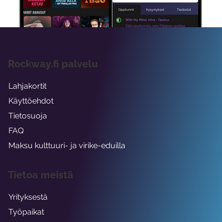
viikon ajaksi.
Rockway.fi palvelu
Lahjakortit
Käyttöehdot
Tietosuoja
FAQ
Maksu kulttuuri- ja virike-eduilla
Tietoa meistä
Yrityksestä
Työpaikat