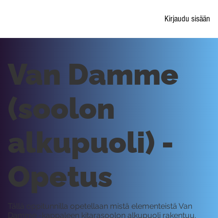
Kirjaudu sisään
Van Damme
(soolon
alkupuoli) -
Opetus
Tällä oppitunnilla opetellaan mistä elementeistä Van
Damme -kappaleen kitarasoolon alkupuoli rakentuu.