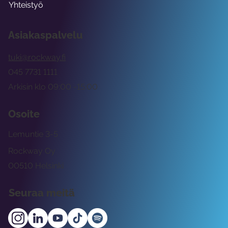
Yhteistyö
Asiakaspalvelu
tuki@rockway.fi
045 7731 1111
Arkisin klo 09:00 -15:00
Osoite
Lemuntie 3-5
Rockway Oy
00510 Helsinki
Seuraa meitä