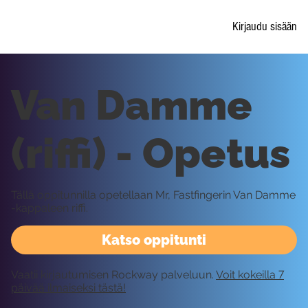
Kirjaudu sisään
Van Damme
(riffi) - Opetus
Tällä oppitunnilla opetellaan Mr, Fastfingerin Van Damme
-kappaleen riffi.
Katso oppitunti
Vaatii kirjautumisen Rockway palveluun.
Voit kokeilla 7
päivää ilmaiseksi tästä!