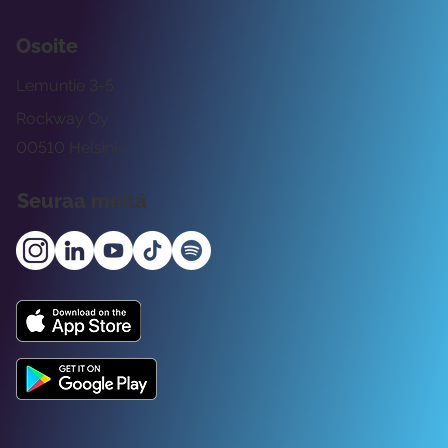
Osoite
Lemuntie 3-5
Rockway Oy
00510 Helsinki
Seuraa meitä