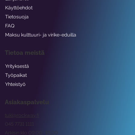
Käyttöehdot
Tietosuoja
FAQ
Maksu kulttuuri- ja virike-eduilla
Tietoa meistä
Yrityksestä
Työpaikat
Yhteistyö
Asiakaspalvelu
tuki@rockway.fi
045 7731 1111
Arkisin klo 09:00 -15:00