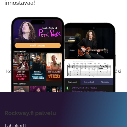
innostavaa!
Kokeile Ilmaiseksi
Kokeilemalla ilmaiseksi saat koko sisältömme käyttöösi
viikon ajaksi.
Rockway.fi palvelu
Lahjakortit