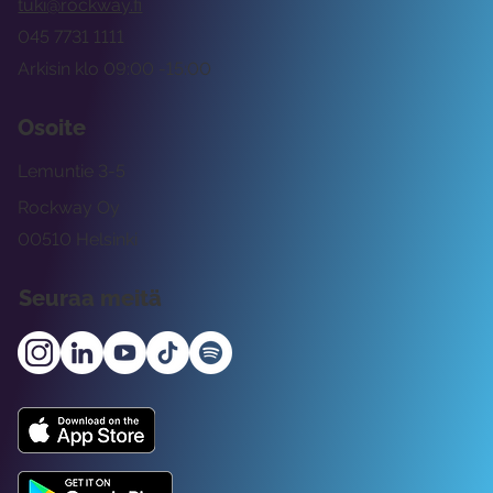
tuki@rockway.fi
045 7731 1111
Arkisin klo 09:00 -15:00
Osoite
Lemuntie 3-5
Rockway Oy
00510 Helsinki
Seuraa meitä