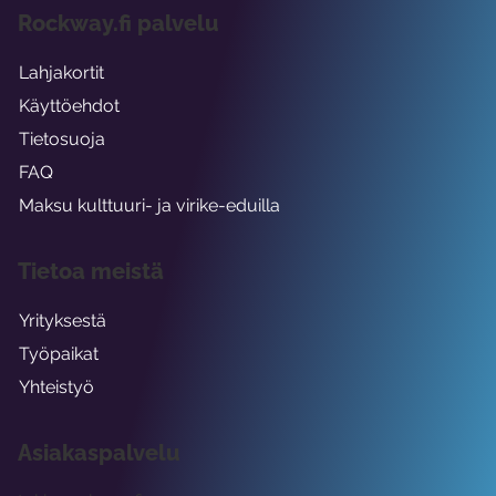
Rockway.fi palvelu
Lahjakortit
Käyttöehdot
Tietosuoja
FAQ
Maksu kulttuuri- ja virike-eduilla
Tietoa meistä
Yrityksestä
Työpaikat
Yhteistyö
Asiakaspalvelu