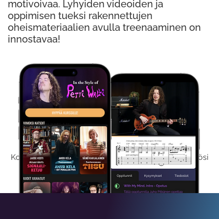
motivoivaa. Lyhyiden videoiden ja
oppimisen tueksi rakennettujen
oheismateriaalien avulla treenaaminen on
innostavaa!
Kokeile Ilmaiseksi
Kokeilemalla ilmaiseksi saat koko sisältömme käyttöösi
viikon ajaksi.