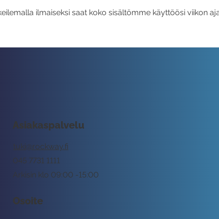
eilemalla ilmaiseksi saat koko sisältömme käyttöösi viikon aja
Asiakaspalvelu
tuki@rockway.fi
045 7731 1111
Arkisin klo 09:00 -15:00
Osoite