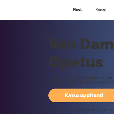
Etusivu
Kurssit
Van Damm
Opetus
Tällä oppitunnilla opetellaan mis
vahvasti improvisaatioon, joten soo
Katso oppitunti
Vaatii kirjautumisen Rockway palv