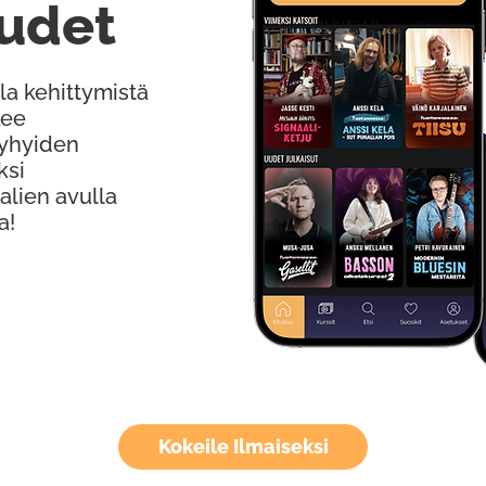
udet
la kehittymistä
kee
Lyhyiden
ksi
alien avulla
a!
Kokeile Ilmaiseksi