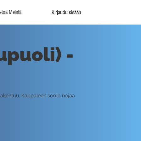
etoa Meistä
Kirjaudu sisään
puoli) -
 rakentuu. Kappaleen soolo nojaa