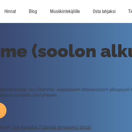
Hinnat
Blog
Musiikintekijöille
Osta lahjaksi
Ti
e (soolon alku
tä elementeistä Van Damme -kappaleen kitarasoolon alkupuoli
loa ei opetella yksi yhteen.
eluun.
Voit kokeilla 7 päivää ilmaiseksi tästä!