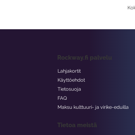
Kok
Rockway.fi palvelu
Lahjakortit
Käyttöehdot
Tietosuoja
FAQ
Maksu kulttuuri- ja virike-eduilla
Tietoa meistä