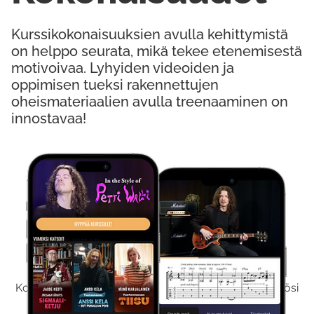
Kurssikokonaisuuksien avulla kehittymistä
on helppo seurata, mikä tekee etenemisestä
motivoivaa. Lyhyiden videoiden ja
oppimisen tueksi rakennettujen
oheismateriaalien avulla treenaaminen on
innostavaa!
Kokeile Ilmaiseksi
Kokeilemalla ilmaiseksi saat koko sisältömme käyttöösi
viikon ajaksi.