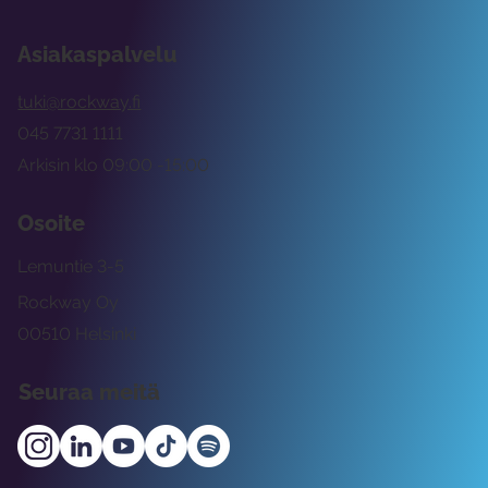
Asiakaspalvelu
tuki@rockway.fi
045 7731 1111
Arkisin klo 09:00 -15:00
Osoite
Lemuntie 3-5
Rockway Oy
00510 Helsinki
Seuraa meitä