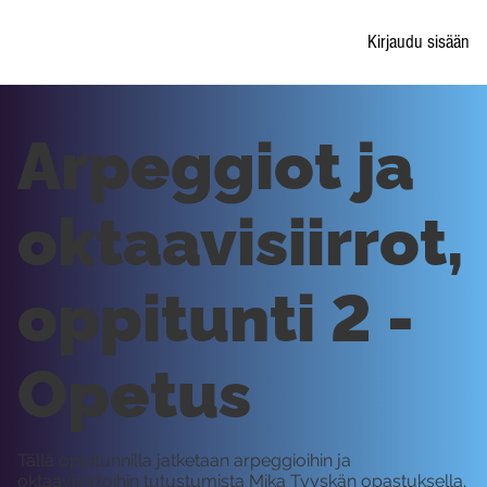
Kirjaudu sisään
Arpeggiot ja
oktaavisiirrot,
oppitunti 2 -
Opetus
Tällä oppitunnilla jatketaan arpeggioihin ja
oktaavisiirtoihin tutustumista Mika Tyyskän opastuksella.