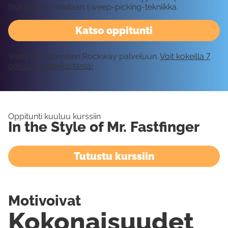
Nyt mukaan otetaan sweep-picking-tekniikka.
Katso oppitunti
Vaatii kirjautumisen Rockway palveluun.
Voit kokeilla 7
päivää ilmaiseksi tästä!
Oppitunti kuuluu kurssiin
In the Style of Mr. Fastfinger
Tutustu kurssiin
Motivoivat
Kokonaisuudet