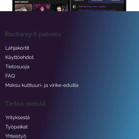
Rockway.fi palvelu
Lahjakortit
Käyttöehdot
Tietosuoja
FAQ
Maksu kulttuuri- ja virike-eduilla
Tietoa meistä
Yrityksestä
Työpaikat
Yhteistyö