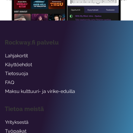
viikon ajaksi.
Rockway.fi palvelu
Lahjakortit
Käyttöehdot
Tietosuoja
FAQ
Maksu kulttuuri- ja virike-eduilla
Tietoa meistä
Yrityksestä
Työpaikat