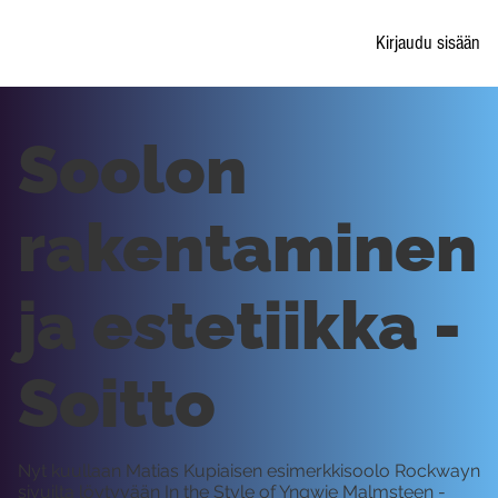
Kirjaudu sisään
Soolon
rakentaminen
ja estetiikka -
Soitto
Nyt kuullaan Matias Kupiaisen esimerkkisoolo Rockwayn
sivuilta löytyvään In the Style of Yngwie Malmsteen -