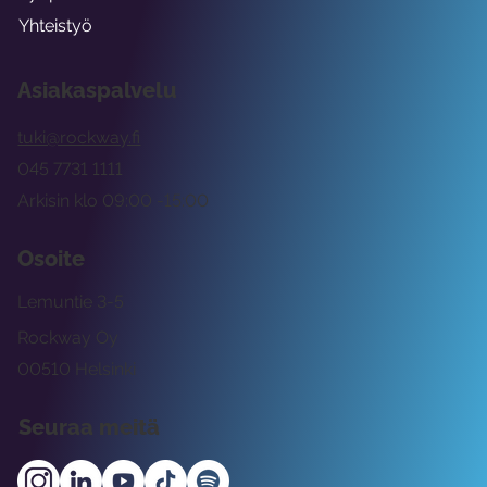
Yhteistyö
Asiakaspalvelu
tuki@rockway.fi
045 7731 1111
Arkisin klo 09:00 -15:00
Osoite
Lemuntie 3-5
Rockway Oy
00510 Helsinki
Seuraa meitä