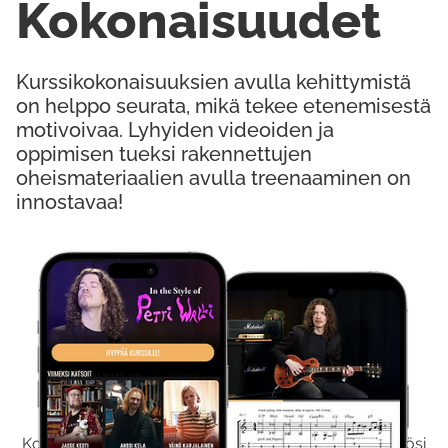
Kokonaisuudet
Kurssikokonaisuuksien avulla kehittymistä
on helppo seurata, mikä tekee etenemisestä
motivoivaa. Lyhyiden videoiden ja
oppimisen tueksi rakennettujen
oheismateriaalien avulla treenaaminen on
innostavaa!
Kokeile Ilmaiseksi
Kokeilemalla ilmaiseksi saat koko sisältömme käyttöösi