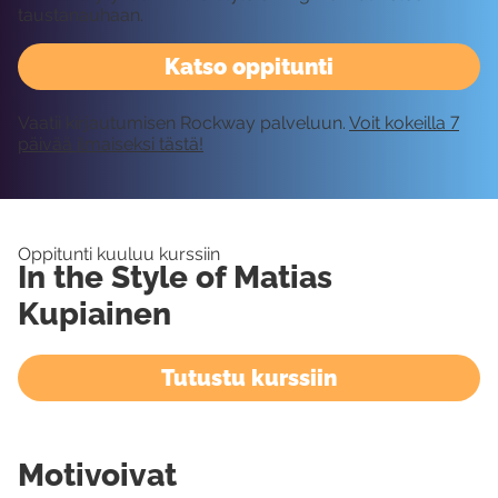
taustanauhaan.
Katso oppitunti
Vaatii kirjautumisen Rockway palveluun.
Voit kokeilla 7
päivää ilmaiseksi tästä!
Oppitunti kuuluu kurssiin
In the Style of Matias
Kupiainen
Tutustu kurssiin
Motivoivat