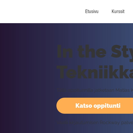
Etusivu
Kurssit
In the S
Tekniikk
Tällä oppitunnilla jatketaan Matias K
Katso oppitunti
Vaatii kirjautumisen Rockway palv