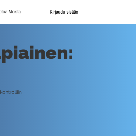
etoa Meistä
Kirjaudu sisään
upiainen:
ontrolliin.