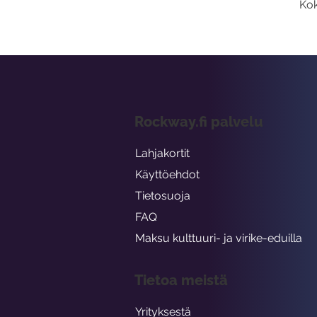
Kok
Rockway.fi palvelu
Lahjakortit
Käyttöehdot
Tietosuoja
FAQ
Maksu kulttuuri- ja virike-eduilla
Tietoa meistä
Yrityksestä