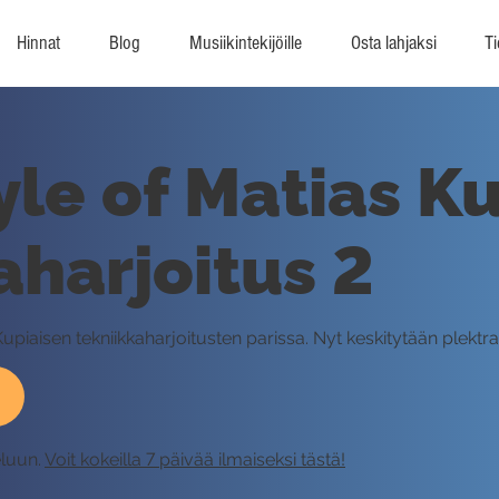
Hinnat
Blog
Musiikintekijöille
Osta lahjaksi
Ti
tyle of Matias K
aharjoitus 2
upiaisen tekniikkaharjoitusten parissa. Nyt keskitytään plektrak
eluun.
Voit kokeilla 7 päivää ilmaiseksi tästä!