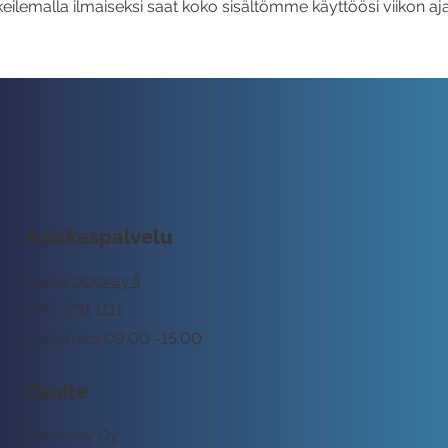
eilemalla ilmaiseksi saat koko sisältömme käyttöösi viikon aja
Asiakaspalvelu
tuki@rockway.fi
045 7731 1111
Arkisin klo 09:00 -15:00
Osoite
Rockway Oy