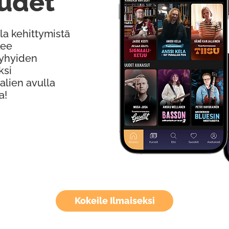
udet
la kehittymistä
kee
Lyhyiden
ksi
alien avulla
a!
Kokeile Ilmaiseksi