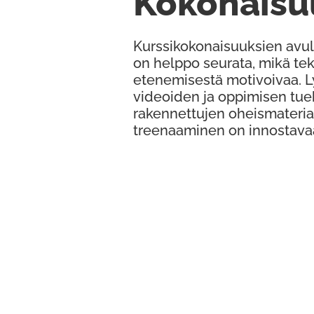
Kokonaisu
Kurssikokonaisuuksien avul
on helppo seurata, mikä te
etenemisestä motivoivaa. 
videoiden ja oppimisen tue
rakennettujen oheismateria
treenaaminen on innostava