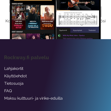
Kokeile Ilmaiseksi
Kokeilemalla ilmaiseksi saat koko sisältömme käyttöösi
viikon ajaksi.
Rockway.fi palvelu
Lahjakortit
Käyttöehdot
Tietosuoja
FAQ
Maksu kulttuuri- ja virike-eduilla