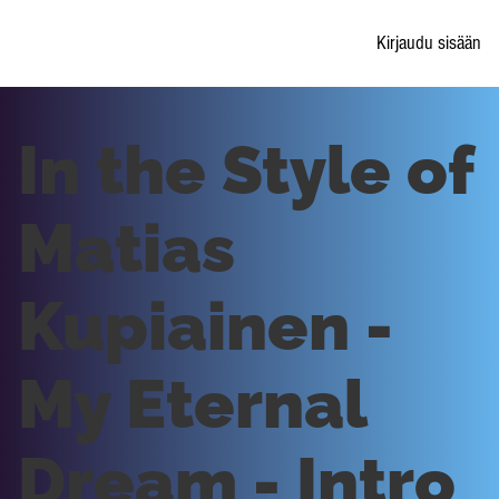
Kirjaudu sisään
In the Style of
Matias
Kupiainen -
My Eternal
Dream - Intro