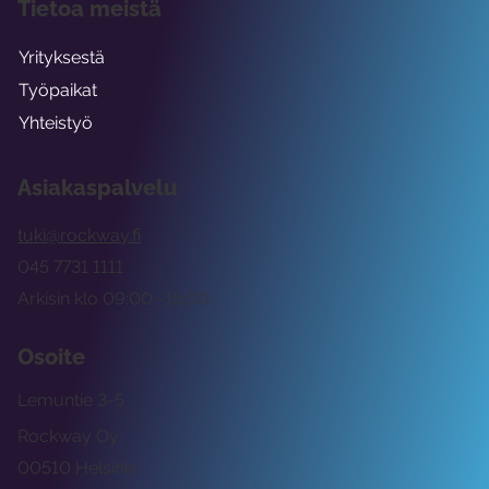
Tietoa meistä
Yrityksestä
Työpaikat
Yhteistyö
Asiakaspalvelu
tuki@rockway.fi
045 7731 1111
Arkisin klo 09:00 -15:00
Osoite
Lemuntie 3-5
Rockway Oy
00510 Helsinki