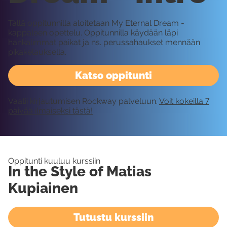
Tällä oppitunnilla aloitetaan My Eternal Dream -
kappaleen opettelu. Oppitunnilla käydään läpi
hankalimmat paikat ja ns. perussahaukset mennään
pikakelauksella.
Katso oppitunti
Vaatii kirjautumisen Rockway palveluun.
Voit kokeilla 7
päivää ilmaiseksi tästä!
Oppitunti kuuluu kurssiin
In the Style of Matias
Kupiainen
Tutustu kurssiin