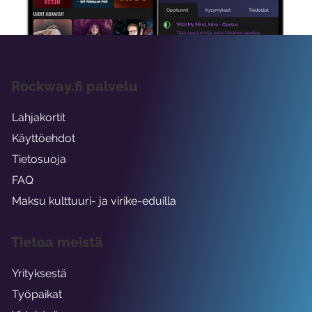
Rockway.fi palvelu
Lahjakortit
Käyttöehdot
Tietosuoja
FAQ
Maksu kulttuuri- ja virike-eduilla
Tietoa meistä
Yrityksestä
Työpaikat