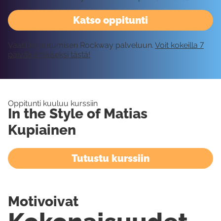
Katso oppitunti
Vaatii kirjautumisen Rockway palveluun.
Voit kokeilla 7
päivää ilmaiseksi tästä!
Oppitunti kuuluu kurssiin
In the Style of Matias
Kupiainen
Tutustu kurssiin
Motivoivat