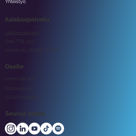
Yhteistyö
Asiakaspalvelu
tuki@rockway.fi
045 7731 1111
Arkisin klo 09:00 -15:00
Osoite
Lemuntie 3-5
Rockway Oy
00510 Helsinki
Seuraa meitä