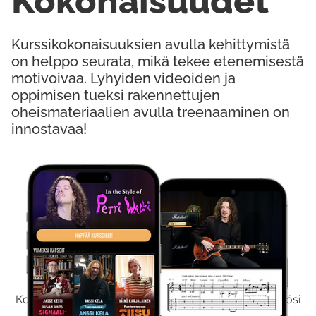
Kokonaisuudet
Kurssikokonaisuuksien avulla kehittymistä
on helppo seurata, mikä tekee etenemisestä
motivoivaa. Lyhyiden videoiden ja
oppimisen tueksi rakennettujen
oheismateriaalien avulla treenaaminen on
innostavaa!
Kokeile Ilmaiseksi
Kokeilemalla ilmaiseksi saat koko sisältömme käyttöösi
viikon ajaksi.