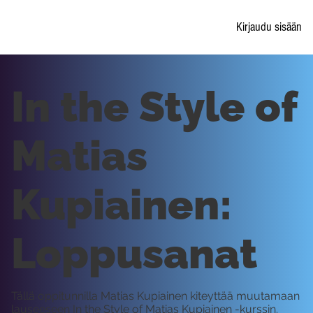
Kirjaudu sisään
In the Style of
Matias
Kupiainen:
Loppusanat
Tällä oppitunnilla Matias Kupiainen kiteyttää muutamaan
lauseeseen In the Style of Matias Kupiainen -kurssin.