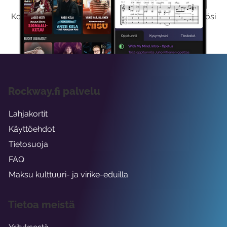
Kokeilemalla ilmaiseksi saat koko sisältömme käyttöösi
viikon ajaksi.
Rockway.fi palvelu
Lahjakortit
Käyttöehdot
Tietosuoja
FAQ
Maksu kulttuuri- ja virike-eduilla
Tietoa meistä