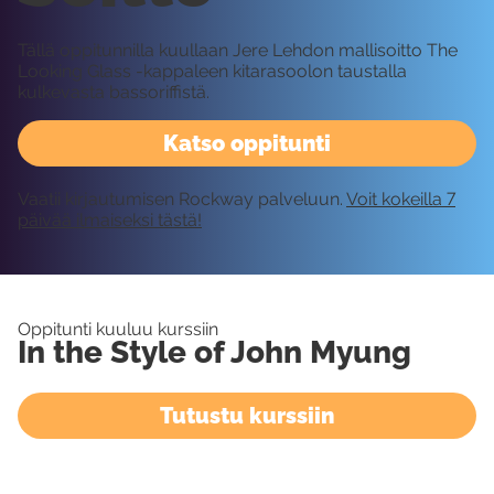
Tällä oppitunnilla kuullaan Jere Lehdon mallisoitto The
Looking Glass -kappaleen kitarasoolon taustalla
kulkevasta bassoriffistä.
Katso oppitunti
Vaatii kirjautumisen Rockway palveluun.
Voit kokeilla 7
päivää ilmaiseksi tästä!
Oppitunti kuuluu kurssiin
In the Style of John Myung
Tutustu kurssiin