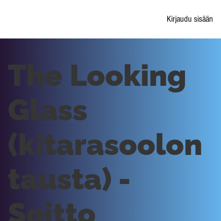
Kirjaudu sisään
The Looking
Glass
(kitarasoolon
tausta) -
Soitto