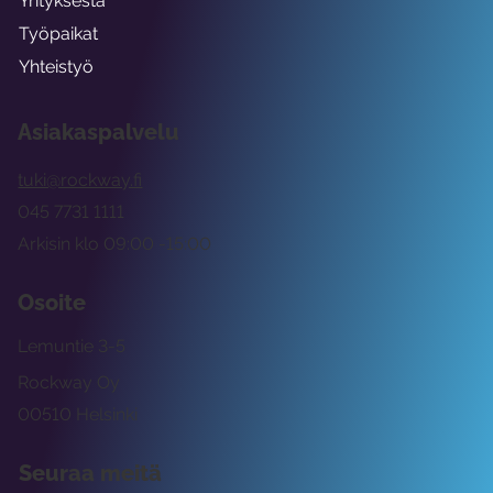
Yrityksestä
Työpaikat
Yhteistyö
Asiakaspalvelu
tuki@rockway.fi
045 7731 1111
Arkisin klo 09:00 -15:00
Osoite
Lemuntie 3-5
Rockway Oy
00510 Helsinki
Seuraa meitä