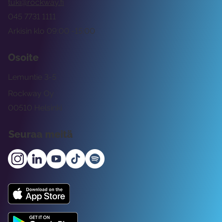
tuki@rockway.fi
045 7731 1111
Arkisin klo 09:00 -15:00
Osoite
Lemuntie 3-5
Rockway Oy
00510 Helsinki
Seuraa meitä