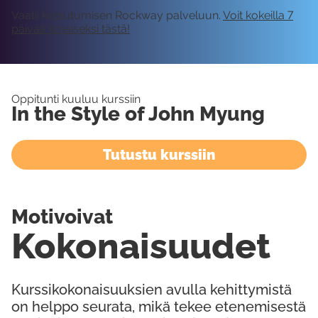
Vaatii kirjautumisen Rockway palveluun.
Voit kokeilla 7
päivää ilmaiseksi tästä!
Oppitunti kuuluu kurssiin
In the Style of John Myung
Tutustu kurssiin
Motivoivat
Kokonaisuudet
Kurssikokonaisuuksien avulla kehittymistä
on helppo seurata, mikä tekee etenemisestä