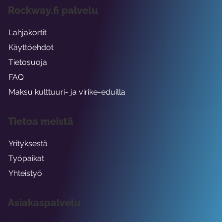
Rockway.fi palvelu
Lahjakortit
Käyttöehdot
Tietosuoja
FAQ
Maksu kulttuuri- ja virike-eduilla
Tietoa meistä
Yrityksestä
Työpaikat
Yhteistyö
Asiakaspalvelu