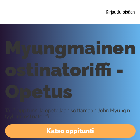
Kirjaudu sisään
Myungmainen
ostinatoriffi -
Opetus
Tällä oppitunnilla opetellaan soittamaan John Myungin
tyylinen ostinatoriffi.
Katso oppitunti