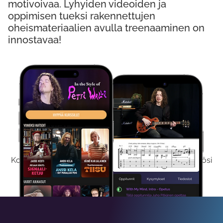
motivoivaa. Lyhyiden videoiden ja
oppimisen tueksi rakennettujen
oheismateriaalien avulla treenaaminen on
innostavaa!
Kokeile Ilmaiseksi
Kokeilemalla ilmaiseksi saat koko sisältömme käyttöösi
viikon ajaksi.