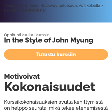
Vaatii kirjautumisen Rockway palveluun.
Voit kokeilla 7
päivää ilmaiseksi tästä!
Oppitunti kuuluu kurssiin
In the Style of John Myung
Tutustu kurssiin
Motivoivat
Kokonaisuudet
Kurssikokonaisuuksien avulla kehittymistä
on helppo seurata, mikä tekee etenemisestä