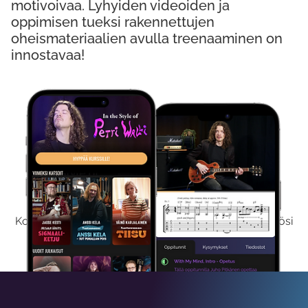
motivoivaa. Lyhyiden videoiden ja
oppimisen tueksi rakennettujen
oheismateriaalien avulla treenaaminen on
innostavaa!
Kokeile Ilmaiseksi
Kokeilemalla ilmaiseksi saat koko sisältömme käyttöösi
viikon ajaksi.