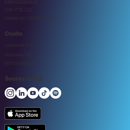
tuki@rockway.fi
045 7731 1111
Arkisin klo 09:00 -15:00
Osoite
Lemuntie 3-5
Rockway Oy
00510 Helsinki
Seuraa meitä