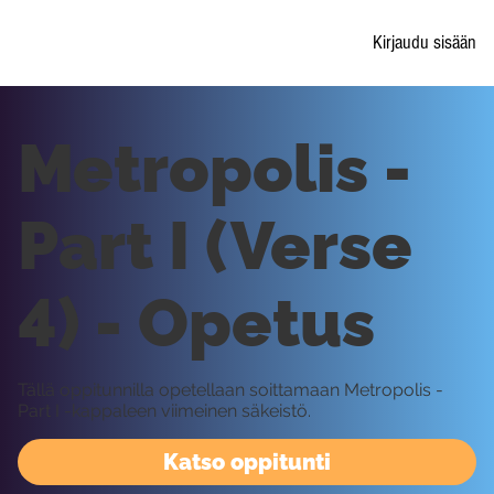
Kirjaudu sisään
Metropolis -
Part I (Verse
4) - Opetus
Tällä oppitunnilla opetellaan soittamaan Metropolis -
Part I -kappaleen viimeinen säkeistö.
Katso oppitunti