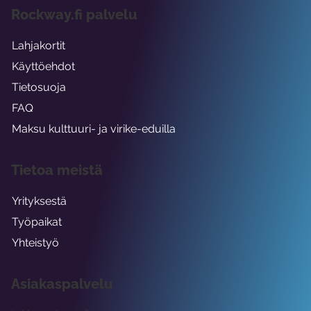
Rockway.fi palvelu
Lahjakortit
Käyttöehdot
Tietosuoja
FAQ
Maksu kulttuuri- ja virike-eduilla
Tietoa meistä
Yrityksestä
Työpaikat
Yhteistyö
Asiakaspalvelu