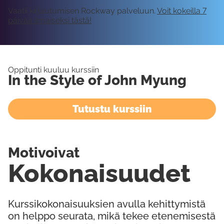
Vaatii kirjautumisen Rockway palveluun.
Voit kokeilla 7
päivää ilmaiseksi tästä!
Oppitunti kuuluu kurssiin
In the Style of John Myung
Tutustu kurssiin
Motivoivat
Kokonaisuudet
Kurssikokonaisuuksien avulla kehittymistä
on helppo seurata, mikä tekee etenemisestä