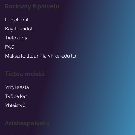
Rockway.fi palvelu
Lahjakortit
Käyttöehdot
Tietosuoja
FAQ
Maksu kulttuuri- ja virike-eduilla
Tietoa meistä
Yrityksestä
Työpaikat
Yhteistyö
Asiakaspalvelu