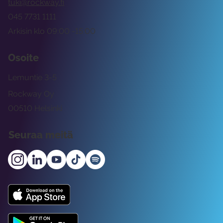
tuki@rockway.fi
045 7731 1111
Arkisin klo 09:00 -15:00
Osoite
Lemuntie 3-5
Rockway Oy
00510 Helsinki
Seuraa meitä