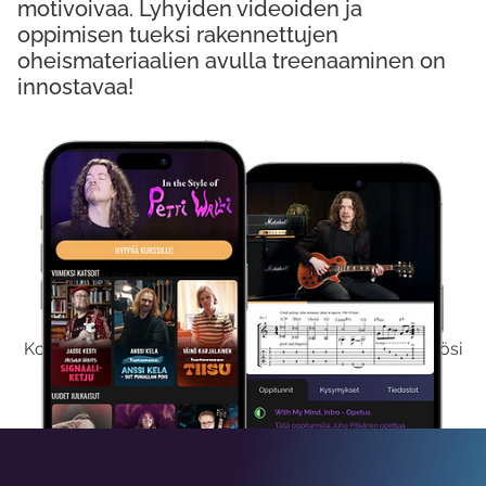
motivoivaa. Lyhyiden videoiden ja
oppimisen tueksi rakennettujen
oheismateriaalien avulla treenaaminen on
innostavaa!
Kokeile Ilmaiseksi
Kokeilemalla ilmaiseksi saat koko sisältömme käyttöösi
viikon ajaksi.