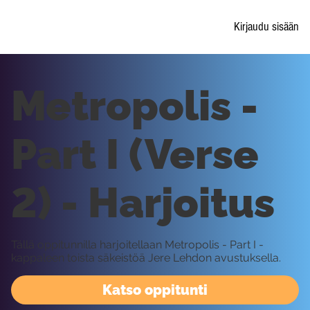
Kirjaudu sisään
Metropolis -
Part I (Verse
2) - Harjoitus
Tällä oppitunnilla harjoitellaan Metropolis - Part I -
kappaleen toista säkeistöä Jere Lehdon avustuksella.
Katso oppitunti