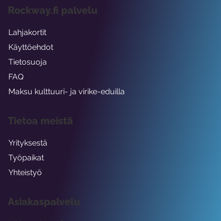
Rockway.fi palvelu
Lahjakortit
Käyttöehdot
Tietosuoja
FAQ
Maksu kulttuuri- ja virike-eduilla
Tietoa meistä
Yrityksestä
Työpaikat
Yhteistyö
Asiakaspalvelu