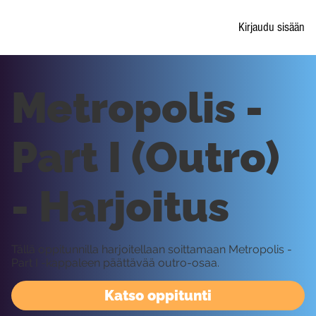
Kirjaudu sisään
Metropolis -
Part I (Outro)
- Harjoitus
Tällä oppitunnilla harjoitellaan soittamaan Metropolis -
Part I -kappaleen päättävää outro-osaa.
Katso oppitunti