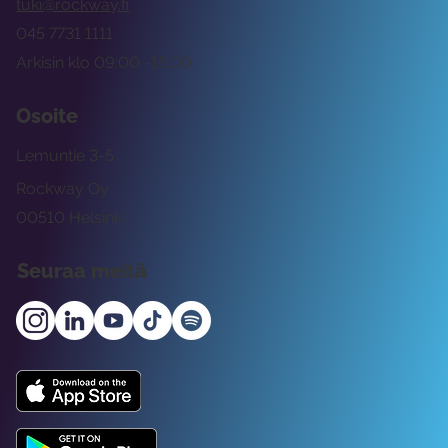
tuki@rockway.fi
045 7731 1111
Arkisin klo 09:00 -15:00
Osoite
Lemuntie 3-5
Rockway Oy
00510 Helsinki
Seuraa meitä