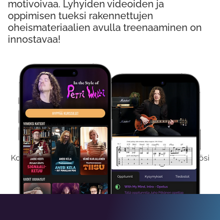
motivoivaa. Lyhyiden videoiden ja
oppimisen tueksi rakennettujen
oheismateriaalien avulla treenaaminen on
innostavaa!
Kokeile Ilmaiseksi
Kokeilemalla ilmaiseksi saat koko sisältömme käyttöösi
viikon ajaksi.