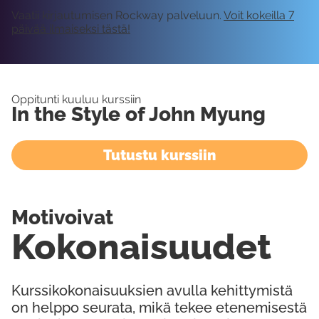
Vaatii kirjautumisen Rockway palveluun.
Voit kokeilla 7
päivää ilmaiseksi tästä!
Oppitunti kuuluu kurssiin
In the Style of John Myung
Tutustu kurssiin
Motivoivat
Kokonaisuudet
Kurssikokonaisuuksien avulla kehittymistä
on helppo seurata, mikä tekee etenemisestä