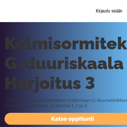
Kirjaudu sisään
Kolmisormitek
G-duuriskaala 
Harjoitus 3
Tällä oppitunnilla harjoitellaan soittamaan G-duuriasteikko
kolmisormitekniikkaa, eli sormia 1, 2 ja 3.
Katso oppitunti