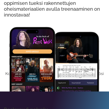
oppimisen tueksi rakennettujen
oheismateriaalien avulla treenaaminen on
innostavaa!
Kokeile Ilmaiseksi
Kokeilemalla ilmaiseksi saat koko sisältömme käyttöösi
viikon ajaksi.