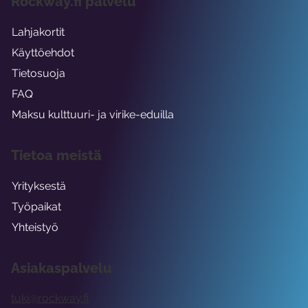
Rockway.fi palvelu
Lahjakortit
Käyttöehdot
Tietosuoja
FAQ
Maksu kulttuuri- ja virike-eduilla
Tietoa meistä
Yrityksestä
Työpaikat
Yhteistyö
Asiakaspalvelu
tuki@rockway.fi