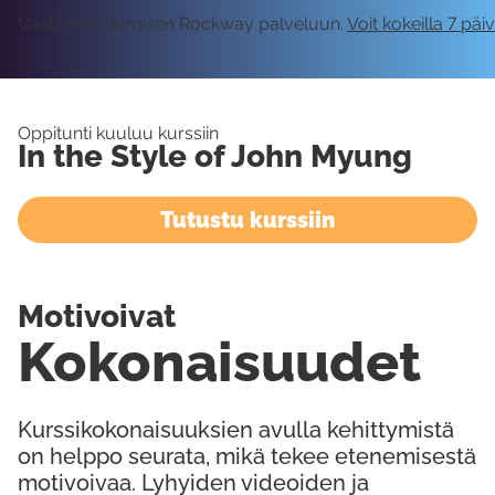
Vaatii kirjautumisen Rockway palveluun.
Voit kokeilla 7 päi
Oppitunti kuuluu kurssiin
In the Style of John Myung
Tutustu kurssiin
Motivoivat
Kokonaisuudet
Kurssikokonaisuuksien avulla kehittymistä
on helppo seurata, mikä tekee etenemisestä
motivoivaa. Lyhyiden videoiden ja