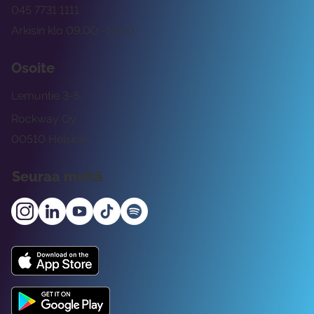
045 7731 1111
Arkisin klo 09:00 -15:00
Osoite
Lemuntie 3-5
Rockway Oy
00510 Helsinki
Seuraa meitä