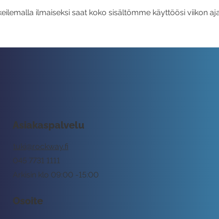
eilemalla ilmaiseksi saat koko sisältömme käyttöösi viikon aja
Asiakaspalvelu
tuki@rockway.fi
045 7731 1111
Arkisin klo 09:00 -15:00
Osoite