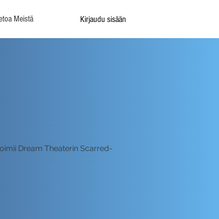
etoa Meistä
Kirjaudu sisään
toimii Dream Theaterin Scarred-