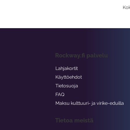
Kok
Rockway.fi palvelu
Lahjakortit
Käyttöehdot
Tietosuoja
FAQ
Maksu kulttuuri- ja virike-eduilla
Tietoa meistä