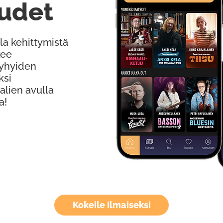
udet
la kehittymistä
kee
Lyhyiden
ksi
alien avulla
a!
Kokeile Ilmaiseksi