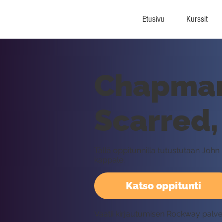
Etusivu
Kurssit
Chapman 
Scarred,
Tällä oppitunnilla tutustutaan Joh
kappale.
Katso oppitunti
Vaatii kirjautumisen Rockway palv