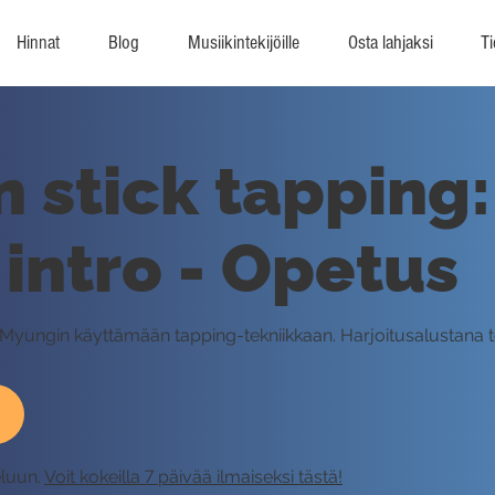
Hinnat
Blog
Musiikintekijöille
Osta lahjaksi
Ti
stick tapping:
 intro - Opetus
n Myungin käyttämään tapping-tekniikkaan. Harjoitusalustana 
eluun.
Voit kokeilla 7 päivää ilmaiseksi tästä!