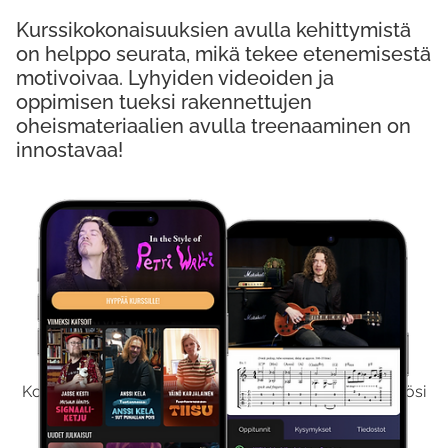
Kurssikokonaisuuksien avulla kehittymistä
on helppo seurata, mikä tekee etenemisestä
motivoivaa. Lyhyiden videoiden ja
oppimisen tueksi rakennettujen
oheismateriaalien avulla treenaaminen on
innostavaa!
Kokeile Ilmaiseksi
Kokeilemalla ilmaiseksi saat koko sisältömme käyttöösi
viikon ajaksi.