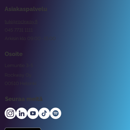
Asiakaspalvelu
tuki@rockway.fi
045 7731 1111
Arkisin klo 09:00 -15:00
Osoite
Lemuntie 3-5
Rockway Oy
00510 Helsinki
Seuraa meitä