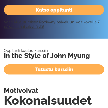
Katso oppitunti
Vaatii kirjautumisen Rockway palveluun.
Voit kokeilla 7
päivää ilmaiseksi tästä!
Oppitunti kuuluu kurssiin
In the Style of John Myung
Tutustu kurssiin
Motivoivat
Kokonaisuudet