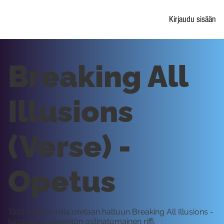
Kirjaudu sisään
Breaking All
Illusions
(Verse) -
Opetus
Tällä oppitunnilla otetaan haltuun Breaking All Illusions -
kappaleen säkeistön ostinatomainen riffi.