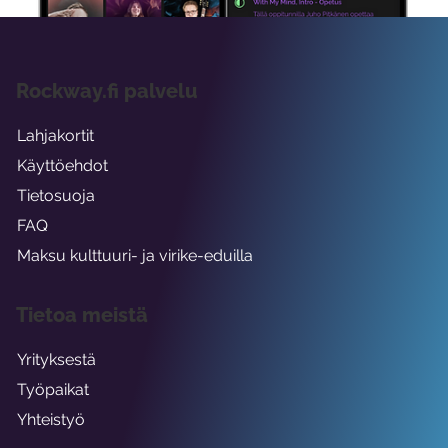
Rockway.fi palvelu
Lahjakortit
Käyttöehdot
Tietosuoja
FAQ
Maksu kulttuuri- ja virike-eduilla
Tietoa meistä
Yrityksestä
Työpaikat
Yhteistyö