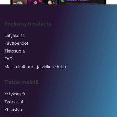
Rockway.fi palvelu
Lahjakortit
Käyttöehdot
Tietosuoja
FAQ
Maksu kulttuuri- ja virike-eduilla
Tietoa meistä
Yrityksestä
Työpaikat
Yhteistyö