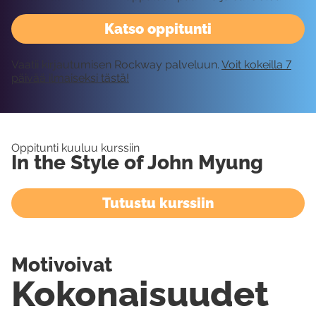
Katso oppitunti
Vaatii kirjautumisen Rockway palveluun.
Voit kokeilla 7
päivää ilmaiseksi tästä!
Oppitunti kuuluu kurssiin
In the Style of John Myung
Tutustu kurssiin
Motivoivat
Kokonaisuudet