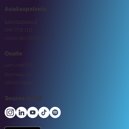
Asiakaspalvelu
tuki@rockway.fi
045 7731 1111
Arkisin klo 09:00 -15:00
Osoite
Lemuntie 3-5
Rockway Oy
00510 Helsinki
Seuraa meitä