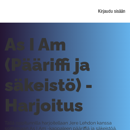
Kirjaudu sisään
As I Am
(Pääriffi ja
säkeistö) -
Harjoitus
Tällä oppitunnilla harjoitellaan Jere Lehdon kanssa
soittamaan As I Am -kappaleen pääriffiä ja säkeistöä.