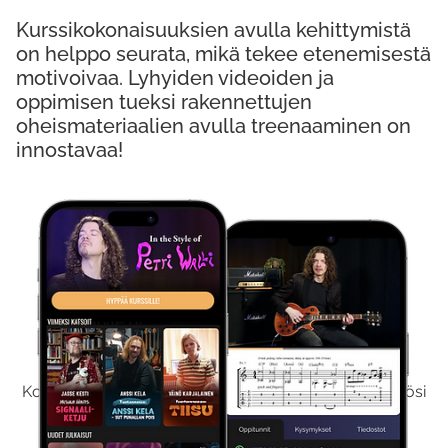
Kurssikokonaisuuksien avulla kehittymistä
on helppo seurata, mikä tekee etenemisestä
motivoivaa. Lyhyiden videoiden ja
oppimisen tueksi rakennettujen
oheismateriaalien avulla treenaaminen on
innostavaa!
Kokeile Ilmaiseksi
Kokeilemalla ilmaiseksi saat koko sisältömme käyttöösi
viikon ajaksi.