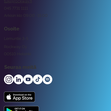
tuki@rockway.fi
045 7731 1111
Arkisin klo 09:00 -15:00
Osoite
Lemuntie 3-5
Rockway Oy
00510 Helsinki
Seuraa meitä