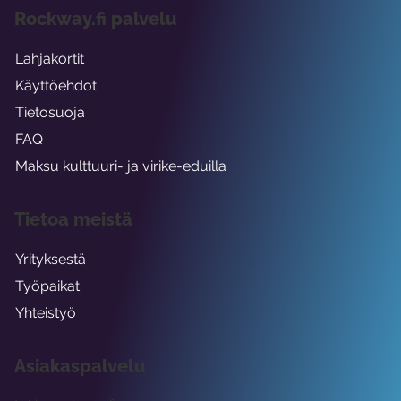
Rockway.fi palvelu
Lahjakortit
Käyttöehdot
Tietosuoja
FAQ
Maksu kulttuuri- ja virike-eduilla
Tietoa meistä
Yrityksestä
Työpaikat
Yhteistyö
Asiakaspalvelu