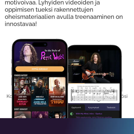
motivoivaa. Lyhyiden videoiden ja
oppimisen tueksi rakennettujen
oheismateriaalien avulla treenaaminen on
innostavaa!
Kokeile Ilmaiseksi
Kokeilemalla ilmaiseksi saat koko sisältömme käyttöösi
viikon ajaksi.