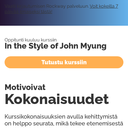
Vaatii kirjautumisen Rockway palveluun.
Voit kokeilla 7
päivää ilmaiseksi tästä!
Oppitunti kuuluu kurssiin
In the Style of John Myung
Tutustu kurssiin
Motivoivat
Kokonaisuudet
Kurssikokonaisuuksien avulla kehittymistä
on helppo seurata, mikä tekee etenemisestä