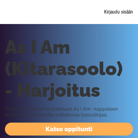
Kirjaudu sisään
As I Am
(Kitarasoolo)
- Harjoitus
Tällä oppitunnilla harjoitellaan As I Am -kappaleen
kitarasoolon taustalle soitettavaa bassolinjaa.
Katso oppitunti