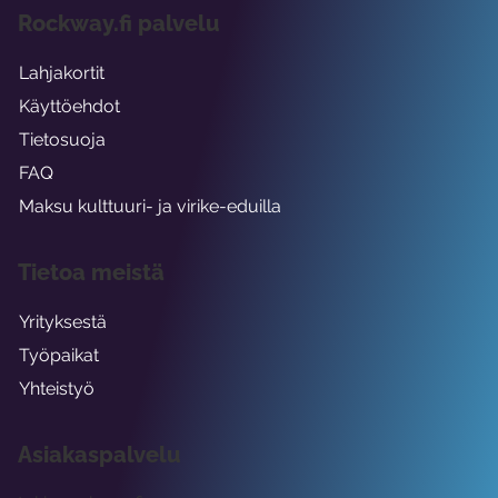
Rockway.fi palvelu
Lahjakortit
Käyttöehdot
Tietosuoja
FAQ
Maksu kulttuuri- ja virike-eduilla
Tietoa meistä
Yrityksestä
Työpaikat
Yhteistyö
Asiakaspalvelu