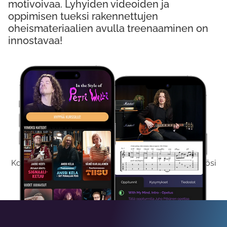
motivoivaa. Lyhyiden videoiden ja
oppimisen tueksi rakennettujen
oheismateriaalien avulla treenaaminen on
innostavaa!
Kokeile Ilmaiseksi
Kokeilemalla ilmaiseksi saat koko sisältömme käyttöösi
viikon ajaksi.