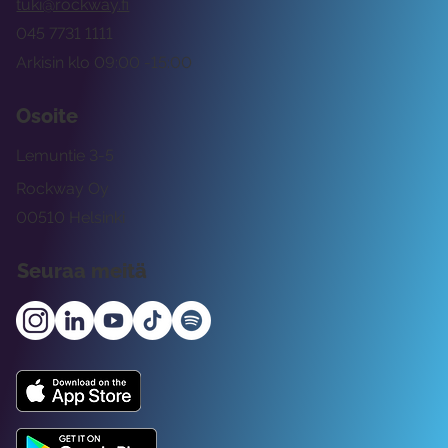
tuki@rockway.fi
045 7731 1111
Arkisin klo 09:00 -15:00
Osoite
Lemuntie 3-5
Rockway Oy
00510 Helsinki
Seuraa meitä