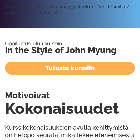
Vaatii kirjautumisen Rockway palveluun.
Voit kokeilla 7
päivää ilmaiseksi tästä!
Oppitunti kuuluu kurssiin
In the Style of John Myung
Tutustu kurssiin
Motivoivat
Kokonaisuudet
Kurssikokonaisuuksien avulla kehittymistä
on helppo seurata, mikä tekee etenemisestä