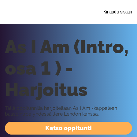
Kirjaudu sisään
As I Am (Intro,
osa 1 ) -
Harjoitus
Tällä oppitunnilla harjoitellaan As I Am -kappaleen
bassointroa yhdessä Jere Lehdon kanssa.
Katso oppitunti