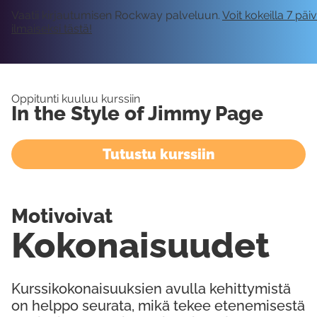
Vaatii kirjautumisen Rockway palveluun.
Voit kokeilla 7 päi
ilmaiseksi tästä!
Oppitunti kuuluu kurssiin
In the Style of Jimmy Page
Tutustu kurssiin
Motivoivat
Kokonaisuudet
Kurssikokonaisuuksien avulla kehittymistä
on helppo seurata, mikä tekee etenemisestä