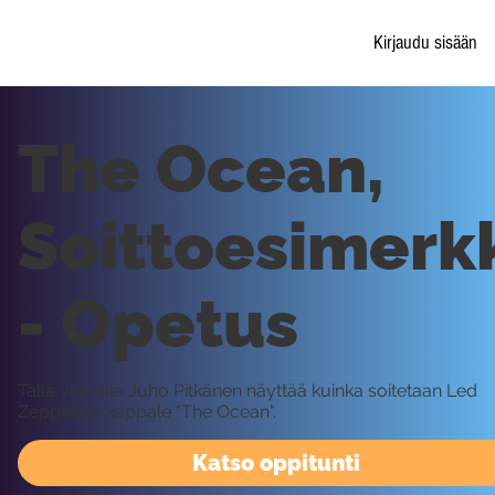
Kirjaudu sisään
The Ocean,
Soittoesimerk
- Opetus
Tällä videolla Juho Pitkänen näyttää kuinka soitetaan Led
Zeppelinin kappale "The Ocean".
Katso oppitunti