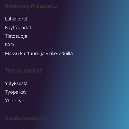
Rockway.fi palvelu
Lahjakortit
Käyttöehdot
Tietosuoja
FAQ
Maksu kulttuuri- ja virike-eduilla
Tietoa meistä
Yrityksestä
Työpaikat
Yhteistyö
Asiakaspalvelu