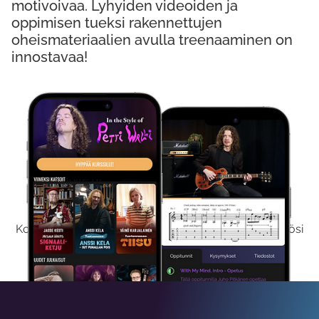
motivoivaa. Lyhyiden videoiden ja
oppimisen tueksi rakennettujen
oheismateriaalien avulla treenaaminen on
innostavaa!
Kokeile Ilmaiseksi
Kokeilemalla ilmaiseksi saat koko sisältömme käyttöösi
viikon ajaksi.