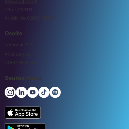
tuki@rockway.fi
045 7731 1111
Arkisin klo 09:00 -15:00
Osoite
Lemuntie 3-5
Rockway Oy
00510 Helsinki
Seuraa meitä