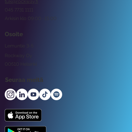
tuki@rockway.fi
045 7731 1111
Arkisin klo 09:00 -15:00
Osoite
Lemuntie 3-5
Rockway Oy
00510 Helsinki
Seuraa meitä