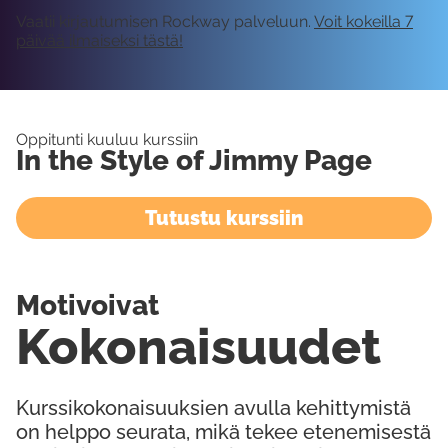
Vaatii kirjautumisen Rockway palveluun.
Voit kokeilla 7
päivää ilmaiseksi tästä!
Oppitunti kuuluu kurssiin
In the Style of Jimmy Page
Tutustu kurssiin
Motivoivat
Kokonaisuudet
Kurssikokonaisuuksien avulla kehittymistä
on helppo seurata, mikä tekee etenemisestä