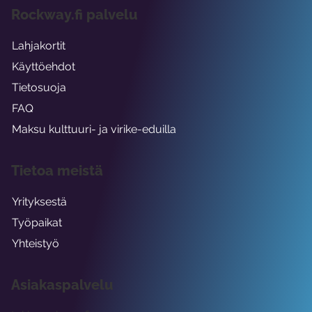
Rockway.fi palvelu
Lahjakortit
Käyttöehdot
Tietosuoja
FAQ
Maksu kulttuuri- ja virike-eduilla
Tietoa meistä
Yrityksestä
Työpaikat
Yhteistyö
Asiakaspalvelu