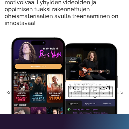
motivoivaa. Lyhyiden videoiden ja
oppimisen tueksi rakennettujen
oheismateriaalien avulla treenaaminen on
innostavaa!
Kokeile Ilmaiseksi
Kokeilemalla ilmaiseksi saat koko sisältömme käyttöösi
viikon ajaksi.