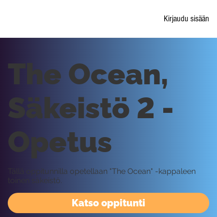
Kirjaudu sisään
The Ocean,
Säkeistö 2 -
Opetus
Tällä oppitunnilla opetellaan "The Ocean" -kappaleen
toinen säkeistö.
Katso oppitunti