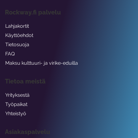
Rockway.fi palvelu
Lahjakortit
Käyttöehdot
Tietosuoja
FAQ
Maksu kulttuuri- ja virike-eduilla
Tietoa meistä
Yrityksestä
Työpaikat
Yhteistyö
Asiakaspalvelu