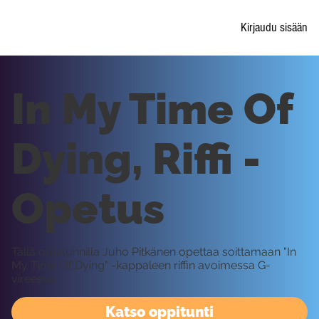
Kirjaudu sisään
In My Time Of
Dying, Riffi -
Opetus
Tällä oppitunnilla Juho Pitkänen opettaa soittamaan "In
My Time Of Dying" -kappaleen riffin avoimessa G-
vireessä.
Katso oppitunti