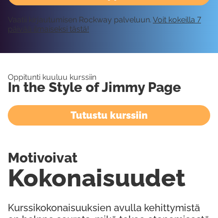
Vaatii kirjautumisen Rockway palveluun.
Voit kokeilla 7
päivää ilmaiseksi tästä!
Oppitunti kuuluu kurssiin
In the Style of Jimmy Page
Tutustu kurssiin
Motivoivat
Kokonaisuudet
Kurssikokonaisuuksien avulla kehittymistä