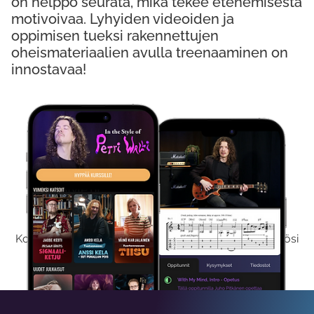
on helppo seurata, mikä tekee etenemisestä
motivoivaa. Lyhyiden videoiden ja
oppimisen tueksi rakennettujen
oheismateriaalien avulla treenaaminen on
innostavaa!
Kokeile Ilmaiseksi
Kokeilemalla ilmaiseksi saat koko sisältömme käyttöösi
viikon ajaksi.