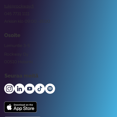
tuki@rockway.fi
045 7731 1111
Arkisin klo 09:00 -15:00
Osoite
Lemuntie 3-5
Rockway Oy
00510 Helsinki
Seuraa meitä