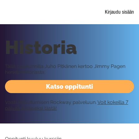
Kirjaudu sisään
Historia
Tällä oppitunnilla Juho Pitkänen kertoo Jimmy Pagen
henkilöhistoriasta.
Katso oppitunti
Vaatii kirjautumisen Rockway palveluun.
Voit kokeilla 7
päivää ilmaiseksi tästä!
Oppitunti kuuluu kurssiin