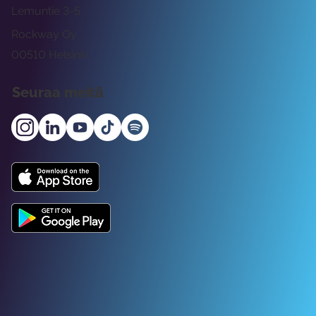
Lemuntie 3-5
Rockway Oy
00510 Helsinki
Seuraa meitä