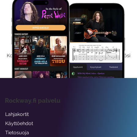
Kokeile Ilmaiseksi
Kokeilemalla ilmaiseksi saat koko sisältömme käyttöösi
viikon ajaksi.
Rockway.fi palvelu
Lahjakortit
Käyttöehdot
Tietosuoja