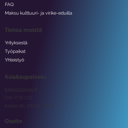
FAQ
Maksu kulttuuri- ja virike-eduilla
Tietoa meistä
Yrityksestä
Työpaikat
Yhteistyö
Asiakaspalvelu
tuki@rockway.fi
045 7731 1111
Arkisin klo 09:00 -15:00
Osoite