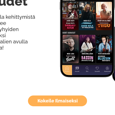
udet
la kehittymistä
kee
Lyhyiden
ksi
alien avulla
a!
Kokeile Ilmaiseksi