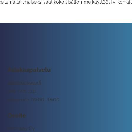
eilemalla ilmaiseksi saat koko sisältömme käyttöösi viikon aja
Asiakaspalvelu
tuki@rockway.fi
045 7731 1111
Arkisin klo 09:00 -15:00
Osoite
Rockway Oy