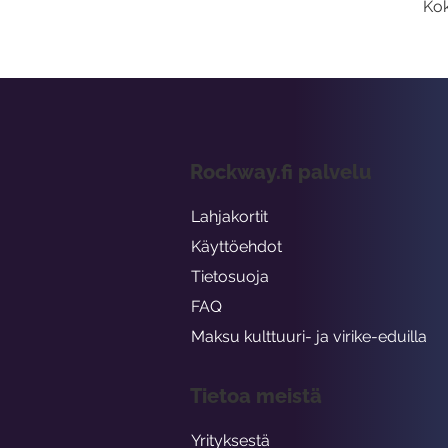
Kok
Rockway.fi palvelu
Lahjakortit
Käyttöehdot
Tietosuoja
FAQ
Maksu kulttuuri- ja virike-eduilla
Tietoa meistä
Yrityksestä