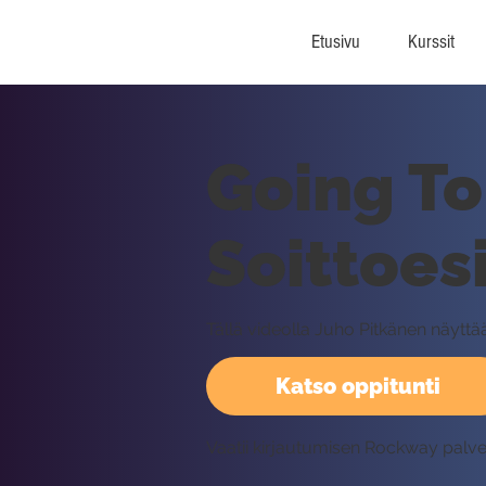
Etusivu
Kurssit
Going To
Soittoes
Tällä videolla Juho Pitkänen näyttää
Katso oppitunti
Vaatii kirjautumisen Rockway palv