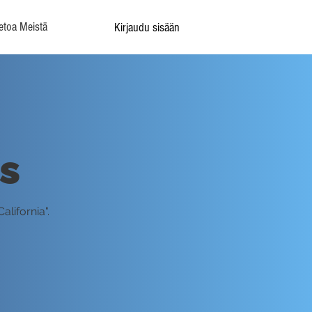
etoa Meistä
Kirjaudu sisään
s
alifornia".