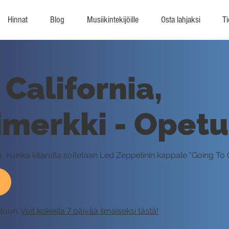
Hinnat
Blog
Musiikintekijöille
Osta lahjaksi
Ti
 California,
imerkki - Opetu
, kuinka kitaralla soitetaan Led Zeppelinin kappale "Going To C
eluun.
Voit kokeilla 7 päivää ilmaiseksi tästä!