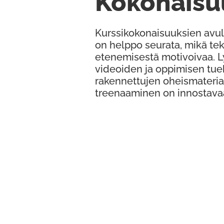
Kokonaisu
Kurssikokonaisuuksien avul
on helppo seurata, mikä te
etenemisestä motivoivaa. 
videoiden ja oppimisen tue
rakennettujen oheismateria
treenaaminen on innostava