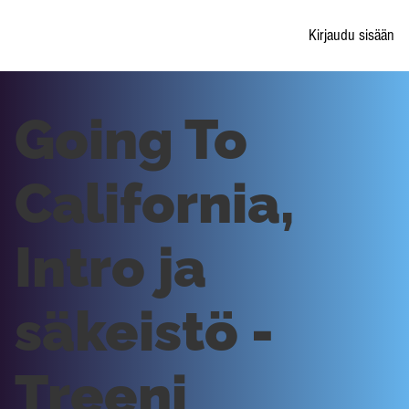
Kirjaudu sisään
Going To
California,
Intro ja
säkeistö -
Treeni