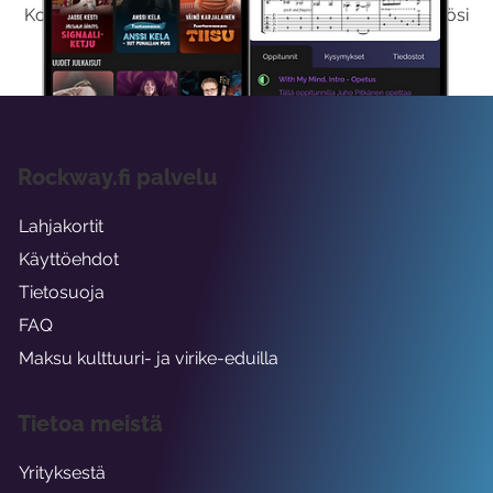
Kokeilemalla ilmaiseksi saat koko sisältömme käyttöösi
viikon ajaksi.
Rockway.fi palvelu
Lahjakortit
Käyttöehdot
Tietosuoja
FAQ
Maksu kulttuuri- ja virike-eduilla
Tietoa meistä
Yrityksestä