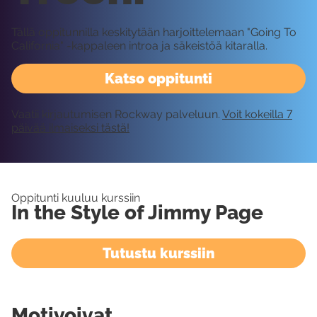
Tällä oppitunnilla keskitytään harjoittelemaan "Going To
California" -kappaleen introa ja säkeistöä kitaralla.
Katso oppitunti
Vaatii kirjautumisen Rockway palveluun.
Voit kokeilla 7
päivää ilmaiseksi tästä!
Oppitunti kuuluu kurssiin
In the Style of Jimmy Page
Tutustu kurssiin
Motivoivat