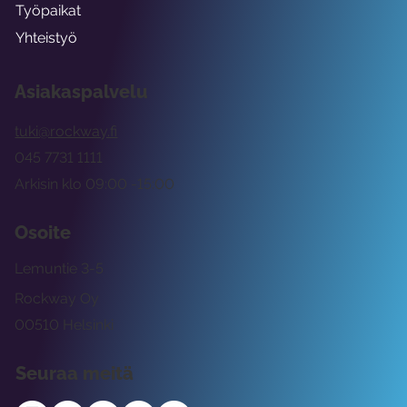
Työpaikat
Yhteistyö
Asiakaspalvelu
tuki@rockway.fi
045 7731 1111
Arkisin klo 09:00 -15:00
Osoite
Lemuntie 3-5
Rockway Oy
00510 Helsinki
Seuraa meitä