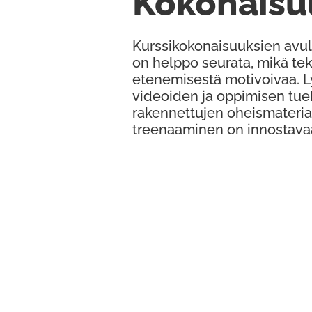
Kokonaisu
Kurssikokonaisuuksien avul
on helppo seurata, mikä te
etenemisestä motivoivaa. 
videoiden ja oppimisen tue
rakennettujen oheismateria
treenaaminen on innostava