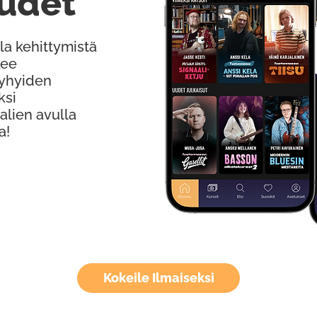
udet
la kehittymistä
kee
Lyhyiden
ksi
alien avulla
a!
Kokeile Ilmaiseksi