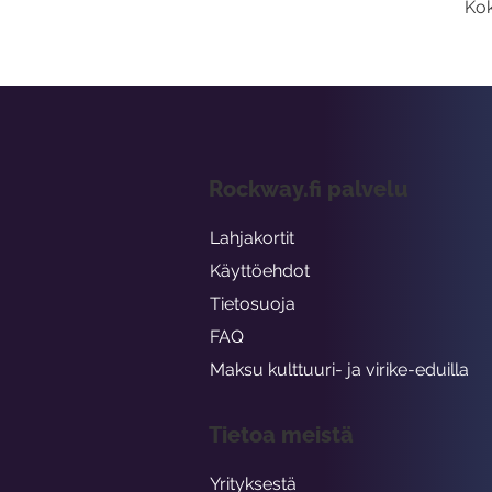
Kok
Rockway.fi palvelu
Lahjakortit
Käyttöehdot
Tietosuoja
FAQ
Maksu kulttuuri- ja virike-eduilla
Tietoa meistä
Yrityksestä