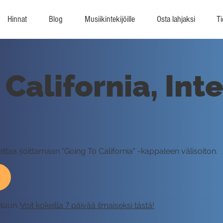
Hinnat
Blog
Musiikintekijöille
Osta lahjaksi
Ti
California, Int
ettaa soittamaan "Going To California" -kappaleen välisoiton.
eluun.
Voit kokeilla 7 päivää ilmaiseksi tästä!