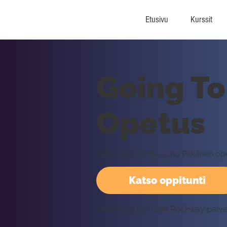
Etusivu
Kurssit
Going To 
Opetus
Tällä oppitunnilla Juho Pitkänen op
Katso oppitunti
Vaatii kirjautumisen Rockway palv