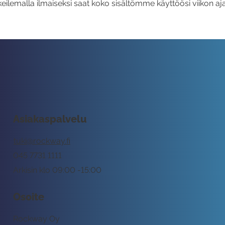
eilemalla ilmaiseksi saat koko sisältömme käyttöösi viikon aja
Asiakaspalvelu
tuki@rockway.fi
045 7731 1111
Arkisin klo 09:00 -15:00
Osoite
Rockway Oy