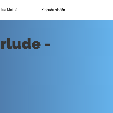
etoa Meistä
Kirjaudu sisään
erlude -