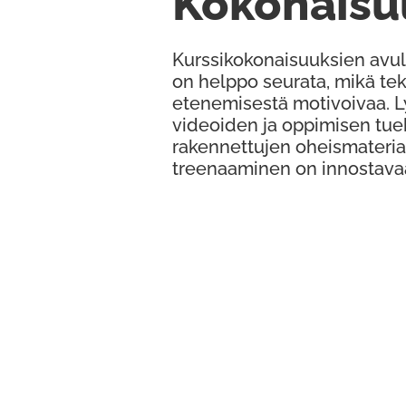
Kokonaisu
Kurssikokonaisuuksien avul
on helppo seurata, mikä te
etenemisestä motivoivaa. 
videoiden ja oppimisen tue
rakennettujen oheismateria
treenaaminen on innostava