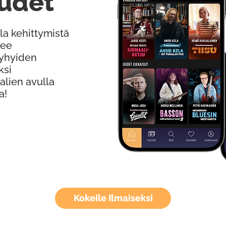
udet
la kehittymistä
kee
Lyhyiden
ksi
alien avulla
a!
Kokeile Ilmaiseksi