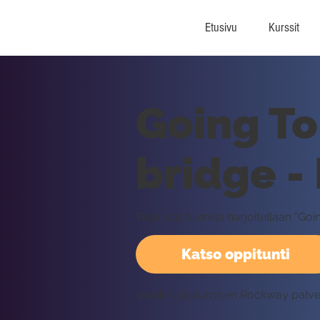
Etusivu
Kurssit
Going To 
bridge -
Tällä oppitunnilla harjoitellaan "Go
Katso oppitunti
Vaatii kirjautumisen Rockway palv