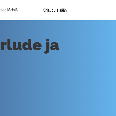
etoa Meistä
Kirjaudu sisään
erlude ja