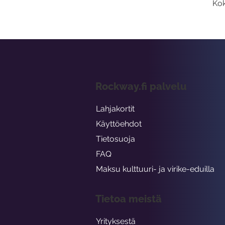
Kok
Rockway.fi palvelu
Lahjakortit
Käyttöehdot
Tietosuoja
FAQ
Maksu kulttuuri- ja virike-eduilla
Tietoa meistä
Yrityksestä