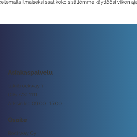
eilemalla ilmaiseksi saat koko sisältömme käyttöösi viikon aja
Asiakaspalvelu
tuki@rockway.fi
045 7731 1111
Arkisin klo 09:00 -15:00
Osoite
Rockway Oy