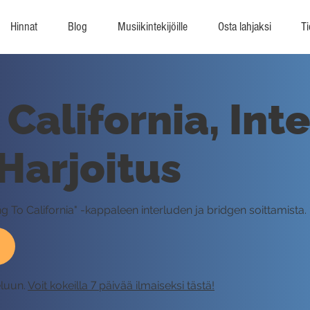
Hinnat
Blog
Musiikintekijöille
Osta lahjaksi
Ti
California, Int
 Harjoitus
ing To California" -kappaleen interluden ja bridgen soittamista.
eluun.
Voit kokeilla 7 päivää ilmaiseksi tästä!